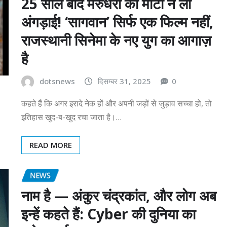
25 साल बाद मरुधरा की माटी ने ली
अंगड़ाई! ‘सागवान’ सिर्फ एक फिल्म नहीं,
राजस्थानी सिनेमा के नए युग का आगाज़
है
dotsnews
दिसम्बर 31, 2025
0
कहते हैं कि अगर इरादे नेक हों और अपनी जड़ों से जुड़ाव सच्चा हो, तो
इतिहास खुद-ब-खुद रचा जाता है।…
READ MORE
NEWS
नाम है — अंकुर चंद्रकांत, और लोग अब
इन्हें कहते हैं: Cyber की दुनिया का