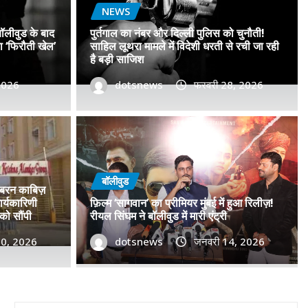
NEWS
बॉलीवुड के बाद
पुर्तगाल का नंबर और दिल्ली पुलिस को चुनौती!
सा ‘फिरौती खेल’
साहिल लूथरा मामले में विदेशी धरती से रची जा रही
है बड़ी साजिश
 2026
dotsnews
फरवरी 28, 2026
डॉ. प्रमोद सावंत का ‘गोदान’ को
टर विमोचन कर मथुरा से फिल्म
बॉलीवुड
जबरन काबिज़
 बढ़ाया मान!
र्यकारिणी
फ़िल्म ‘सागवान’ का प्रीमियर मुंबई में हुआ रिलीज़!
को सौंपी
रीयल सिंघम ने बॉलीवुड में मारी एंट्री
, 2026
30, 2026
0
dotsnews
जनवरी 14, 2026