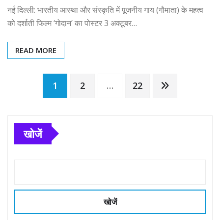
नई दिल्ली: भारतीय आस्था और संस्कृति में पूजनीय गाय (गौमाता) के महत्व
को दर्शाती फिल्म ‘गोदान’ का पोस्टर 3 अक्टूबर…
READ MORE
Posts
1
2
…
22
pagination
खोजें
खोजें