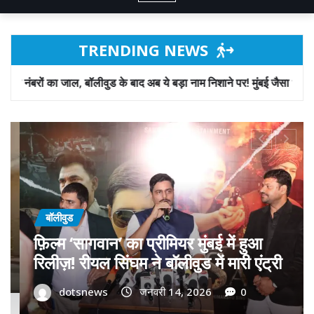
TRENDING NEWS
ड के बाद अब ये बड़ा नाम निशाने पर! मुंबई जैसा ‘फिरौती खेल’ अब दिल्ली-पंजाब मे
बॉलीवुड
गोवा मुख्यमंत्री डॉ. प्रमोद सावंत का ‘गोदान’
को बड़ा समर्थन; पोस्टर विमोचन कर मथुरा से
फिल्म गोदान की टीम का बढ़ाया मान!
dotsnews
जनवरी 9, 2026
0