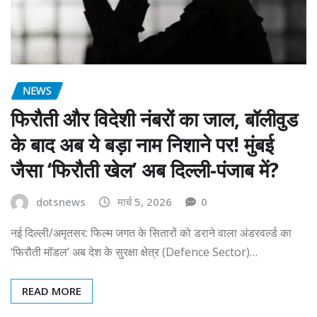
NEWS
फिरौती और विदेशी नंबरों का जाल, बॉलीवुड
के बाद अब ये बड़ा नाम निशाने पर! मुंबई
जैसा ‘फिरौती खेल’ अब दिल्ली-पंजाब में?
dotsnews
मार्च 5, 2026
0
नई दिल्ली/अमृतसर: फिल्म जगत के सितारों को डराने वाला अंडरवर्ल्ड का
‘फिरौती मॉडल’ अब देश के सुरक्षा क्षेत्र (Defence Sector)…
READ MORE