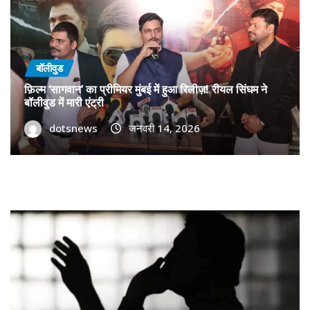
बॉलीवुड
फ़िल्म ‘सागवान’ का प्रीमियर मुंबई में हुआ रिलीज़! रीयल सिंघम ने
बॉलीवुड में मारी एंट्री
dotsnews
जनवरी 14, 2026