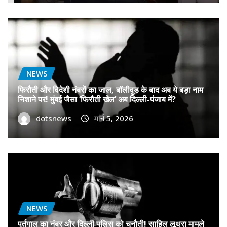
NEWS
फिरौती और विदेशी नंबरों का जाल, बॉलीवुड के बाद अब ये बड़ा नाम
निशाने पर! मुंबई जैसा ‘फिरौती खेल’ अब दिल्ली-पंजाब में?
dotsnews
मार्च 5, 2026
NEWS
पुर्तगाल का नंबर और दिल्ली पुलिस को चुनौती! साहिल लूथरा मामले