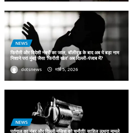
NEWS
फिरौती और विदेशी नंबरों का जाल, बॉलीवुड के बाद अब ये बड़ा नाम
निशाने पर! मुंबई जैसा ‘फिरौती खेल’ अब दिल्ली-पंजाब में?
dotsnews
मार्च 5, 2026
NEWS
पुर्तगाल का नंबर और दिल्ली पुलिस को चुनौती! साहिल लूथरा मामले