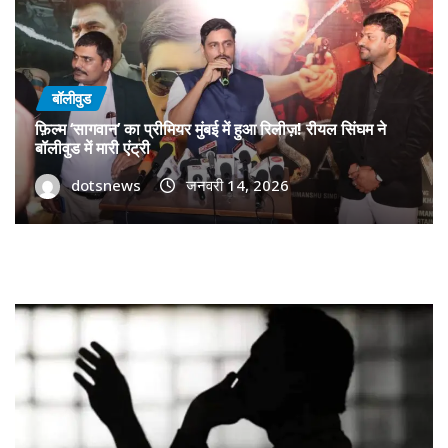
बॉलीवुड
फ़िल्म ‘सागवान’ का प्रीमियर मुंबई में हुआ रिलीज़! रीयल सिंघम ने
बॉलीवुड में मारी एंट्री
dotsnews
जनवरी 14, 2026