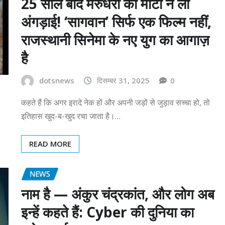
25 साल बाद मरुधरा की माटी ने ली
अंगड़ाई! ‘सागवान’ सिर्फ एक फिल्म नहीं,
राजस्थानी सिनेमा के नए युग का आगाज़
है
dotsnews
दिसम्बर 31, 2025
0
कहते हैं कि अगर इरादे नेक हों और अपनी जड़ों से जुड़ाव सच्चा हो, तो
इतिहास खुद-ब-खुद रचा जाता है।…
READ MORE
NEWS
नाम है — अंकुर चंद्रकांत, और लोग अब
इन्हें कहते हैं: Cyber की दुनिया का