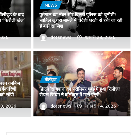
NEWS
बॉलीवुड के बाद
पुर्तगाल का नंबर और दिल्ली पुलिस को चुनौती!
सा ‘फिरौती खेल’
साहिल लूथरा मामले में विदेशी धरती से रची जा रही
है बड़ी साजिश
 2026
dotsnews
फरवरी 28, 2026
डॉ. प्रमोद सावंत का ‘गोदान’ को
टर विमोचन कर मथुरा से फिल्म
बॉलीवुड
जबरन काबिज़
 बढ़ाया मान!
र्यकारिणी
फ़िल्म ‘सागवान’ का प्रीमियर मुंबई में हुआ रिलीज़!
को सौंपी
रीयल सिंघम ने बॉलीवुड में मारी एंट्री
, 2026
30, 2026
0
dotsnews
जनवरी 14, 2026