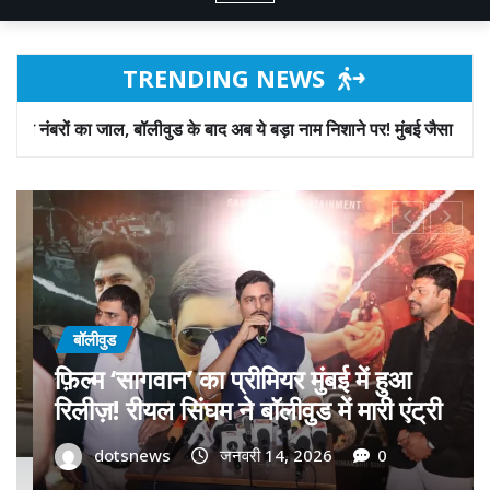
TRENDING NEWS
के बाद अब ये बड़ा नाम निशाने पर! मुंबई जैसा ‘फिरौती खेल’ अब दिल्ली-पंजाब में?
बॉलीवुड
गोवा मुख्यमंत्री डॉ. प्रमोद सावंत का ‘गोदान’
को बड़ा समर्थन; पोस्टर विमोचन कर मथुरा से
फिल्म गोदान की टीम का बढ़ाया मान!
dotsnews
जनवरी 9, 2026
0