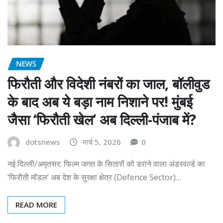
NEWS
फिरौती और विदेशी नंबरों का जाल, बॉलीवुड
के बाद अब ये बड़ा नाम निशाने पर! मुंबई
जैसा ‘फिरौती खेल’ अब दिल्ली-पंजाब में?
dotsnews
मार्च 5, 2026
0
नई दिल्ली/अमृतसर: फिल्म जगत के सितारों को डराने वाला अंडरवर्ल्ड का
‘फिरौती मॉडल’ अब देश के सुरक्षा क्षेत्र (Defence Sector)…
READ MORE