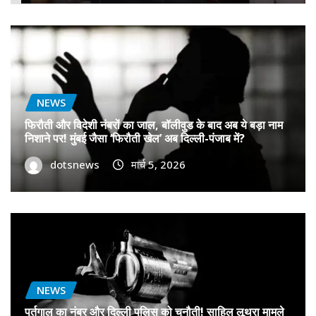
NEWS
फिरौती और विदेशी नंबरों का जाल, बॉलीवुड के बाद अब ये बड़ा नाम
निशाने पर! मुंबई जैसा ‘फिरौती खेल’ अब दिल्ली-पंजाब में?
dotsnews
मार्च 5, 2026
NEWS
पुर्तगाल का नंबर और दिल्ली पुलिस को चुनौती! साहिल लूथरा मामले