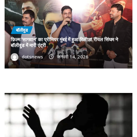
बॉलीवुड
फ़िल्म ‘सागवान’ का प्रीमियर मुंबई में हुआ रिलीज़! रीयल सिंघम ने
बॉलीवुड में मारी एंट्री
dotsnews
जनवरी 14, 2026