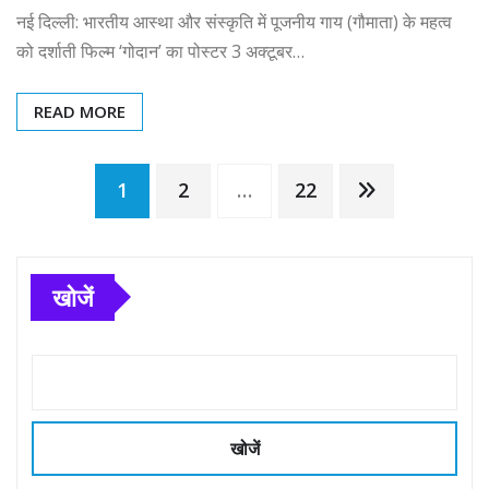
नई दिल्ली: भारतीय आस्था और संस्कृति में पूजनीय गाय (गौमाता) के महत्व
को दर्शाती फिल्म ‘गोदान’ का पोस्टर 3 अक्टूबर…
READ MORE
Posts
1
2
…
22
pagination
खोजें
खोजें