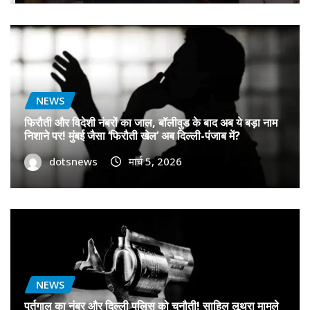
NEWS
फिरौती और विदेशी नंबरों का जाल, बॉलीवुड के बाद अब ये बड़ा नाम
निशाने पर! मुंबई जैसा ‘फिरौती खेल’ अब दिल्ली-पंजाब में?
dotsnews
मार्च 5, 2026
NEWS
पुर्तगाल का नंबर और दिल्ली पुलिस को चुनौती! साहिल लूथरा मामले