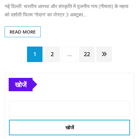
नई दिल्ली: भारतीय आस्था और संस्कृति में पूजनीय गाय (गौमाता) के महत्व
को दर्शाती फिल्म ‘गोदान’ का पोस्टर 3 अक्टूबर…
READ MORE
Posts
1
2
…
22
pagination
खोजें
खोजें