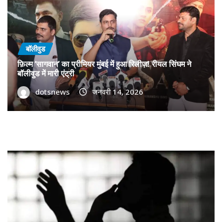
बॉलीवुड
फ़िल्म ‘सागवान’ का प्रीमियर मुंबई में हुआ रिलीज़! रीयल सिंघम ने
बॉलीवुड में मारी एंट्री
dotsnews
जनवरी 14, 2026