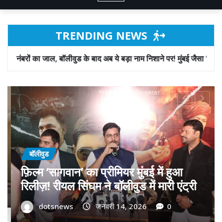
TRENDING NEWS
ड के बाद अब ये बड़ा नाम निशाने पर! मुंबई जैसा ‘फिरौती खेल’ अब दिल्ली-पंजाब मे
बॉलीवुड
गोवा मुख्यमंत्री डॉ. प्रमोद सावंत का ‘गोदान’
को बड़ा समर्थन; पोस्टर विमोचन कर मथुरा से
फिल्म गोदान की टीम का बढ़ाया मान!
dotsnews
जनवरी 9, 2026
0