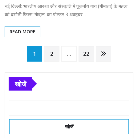
नई दिल्ली: भारतीय आस्था और संस्कृति में पूजनीय गाय (गौमाता) के महत्व
को दर्शाती फिल्म ‘गोदान’ का पोस्टर 3 अक्टूबर…
READ MORE
Posts
1
2
…
22
pagination
खोजें
खोजें