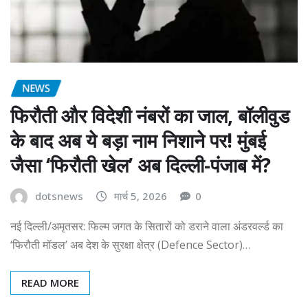
NEWS
फिरौती और विदेशी नंबरों का जाल, बॉलीवुड
के बाद अब ये बड़ा नाम निशाने पर! मुंबई
जैसा ‘फिरौती खेल’ अब दिल्ली-पंजाब में?
dotsnews
मार्च 5, 2026
0
नई दिल्ली/अमृतसर: फिल्म जगत के सितारों को डराने वाला अंडरवर्ल्ड का
‘फिरौती मॉडल’ अब देश के सुरक्षा क्षेत्र (Defence Sector)…
READ MORE