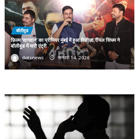
बॉलीवुड
फ़िल्म ‘सागवान’ का प्रीमियर मुंबई में हुआ रिलीज़! रीयल सिंघम ने
बॉलीवुड में मारी एंट्री
dotsnews
जनवरी 14, 2026