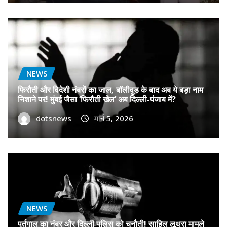
NEWS
फिरौती और विदेशी नंबरों का जाल, बॉलीवुड के बाद अब ये बड़ा नाम
निशाने पर! मुंबई जैसा ‘फिरौती खेल’ अब दिल्ली-पंजाब में?
dotsnews
मार्च 5, 2026
NEWS
पुर्तगाल का नंबर और दिल्ली पुलिस को चुनौती! साहिल लूथरा मामले