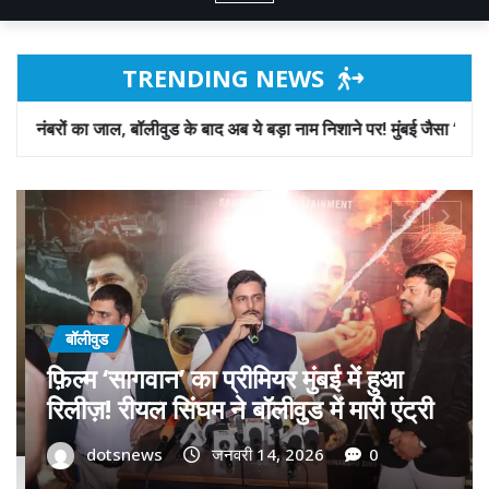
TRENDING NEWS
के बाद अब ये बड़ा नाम निशाने पर! मुंबई जैसा ‘फिरौती खेल’ अब दिल्ली-पंजाब में?
बॉलीवुड
गोवा मुख्यमंत्री डॉ. प्रमोद सावंत का ‘गोदान’
को बड़ा समर्थन; पोस्टर विमोचन कर मथुरा से
फिल्म गोदान की टीम का बढ़ाया मान!
dotsnews
जनवरी 9, 2026
0