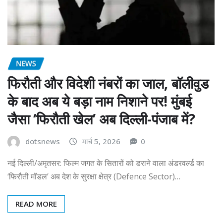
NEWS
फिरौती और विदेशी नंबरों का जाल, बॉलीवुड
के बाद अब ये बड़ा नाम निशाने पर! मुंबई
जैसा ‘फिरौती खेल’ अब दिल्ली-पंजाब में?
dotsnews
मार्च 5, 2026
0
नई दिल्ली/अमृतसर: फिल्म जगत के सितारों को डराने वाला अंडरवर्ल्ड का
‘फिरौती मॉडल’ अब देश के सुरक्षा क्षेत्र (Defence Sector)…
READ MORE