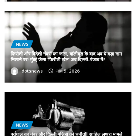
NEWS
फिरौती और विदेशी नंबरों का जाल, बॉलीवुड के बाद अब ये बड़ा नाम
निशाने पर! मुंबई जैसा ‘फिरौती खेल’ अब दिल्ली-पंजाब में?
dotsnews
मार्च 5, 2026
NEWS
पुर्तगाल का नंबर और दिल्ली पुलिस को चुनौती! साहिल लूथरा मामले