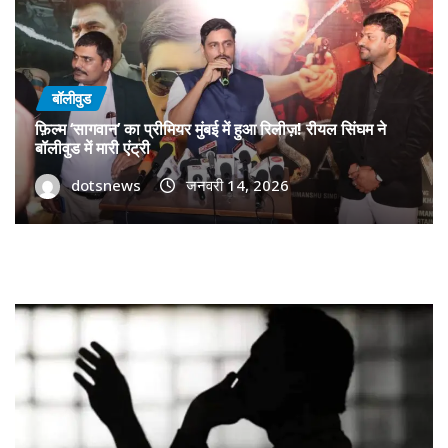
बॉलीवुड
फ़िल्म ‘सागवान’ का प्रीमियर मुंबई में हुआ रिलीज़! रीयल सिंघम ने
बॉलीवुड में मारी एंट्री
dotsnews
जनवरी 14, 2026