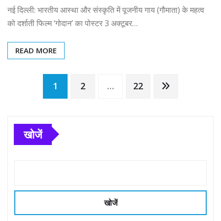
नई दिल्ली: भारतीय आस्था और संस्कृति में पूजनीय गाय (गौमाता) के महत्व
को दर्शाती फिल्म ‘गोदान’ का पोस्टर 3 अक्टूबर…
READ MORE
Posts
1
2
…
22
pagination
खोजें
खोजें