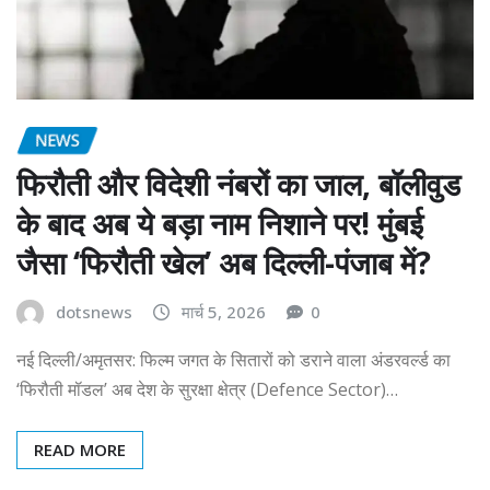
NEWS
फिरौती और विदेशी नंबरों का जाल, बॉलीवुड
के बाद अब ये बड़ा नाम निशाने पर! मुंबई
जैसा ‘फिरौती खेल’ अब दिल्ली-पंजाब में?
dotsnews
मार्च 5, 2026
0
नई दिल्ली/अमृतसर: फिल्म जगत के सितारों को डराने वाला अंडरवर्ल्ड का
‘फिरौती मॉडल’ अब देश के सुरक्षा क्षेत्र (Defence Sector)…
READ MORE