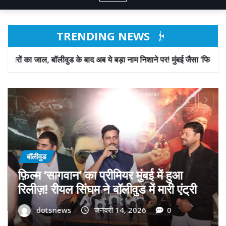
TRENDING NEWS
बाद अब ये बड़ा नाम निशाने पर! मुंबई जैसा ‘फिरौती खेल’ अब दिल्ली-पंजाब में?
बॉलीवुड
गोवा मुख्यमंत्री डॉ. प्रमोद सावंत का ‘गोदान’
को बड़ा समर्थन; पोस्टर विमोचन कर मथुरा से
फिल्म गोदान की टीम का बढ़ाया मान!
dotsnews
जनवरी 9, 2026
0