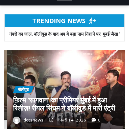
TRENDING NEWS
 के बाद अब ये बड़ा नाम निशाने पर! मुंबई जैसा ‘फिरौती खेल’ अब दिल्ली-पंजाब में
बॉलीवुड
गोवा मुख्यमंत्री डॉ. प्रमोद सावंत का ‘गोदान’
को बड़ा समर्थन; पोस्टर विमोचन कर मथुरा से
फिल्म गोदान की टीम का बढ़ाया मान!
dotsnews
जनवरी 9, 2026
0