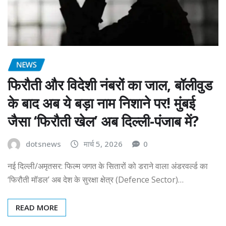
NEWS
फिरौती और विदेशी नंबरों का जाल, बॉलीवुड
के बाद अब ये बड़ा नाम निशाने पर! मुंबई
जैसा ‘फिरौती खेल’ अब दिल्ली-पंजाब में?
dotsnews
मार्च 5, 2026
0
नई दिल्ली/अमृतसर: फिल्म जगत के सितारों को डराने वाला अंडरवर्ल्ड का
‘फिरौती मॉडल’ अब देश के सुरक्षा क्षेत्र (Defence Sector)…
READ MORE