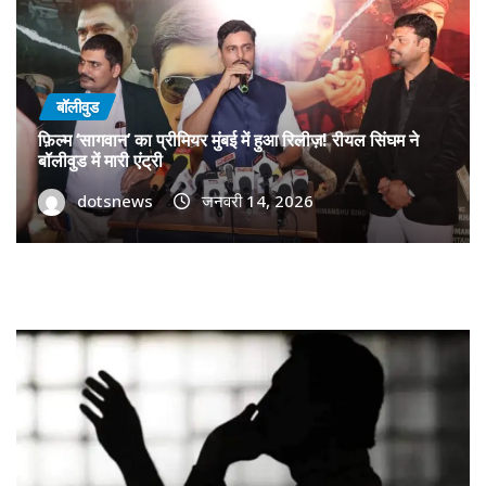
बॉलीवुड
फ़िल्म ‘सागवान’ का प्रीमियर मुंबई में हुआ रिलीज़! रीयल सिंघम ने
बॉलीवुड में मारी एंट्री
dotsnews
जनवरी 14, 2026