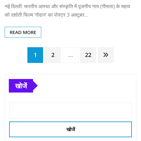
नई दिल्ली: भारतीय आस्था और संस्कृति में पूजनीय गाय (गौमाता) के महत्व
को दर्शाती फिल्म ‘गोदान’ का पोस्टर 3 अक्टूबर…
READ MORE
Posts
1
2
…
22
pagination
खोजें
खोजें