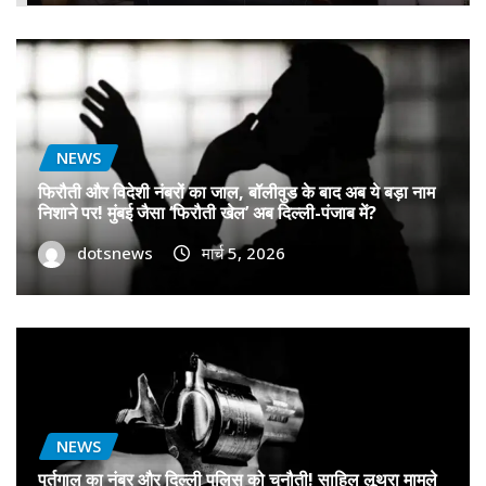
NEWS
फिरौती और विदेशी नंबरों का जाल, बॉलीवुड के बाद अब ये बड़ा नाम
निशाने पर! मुंबई जैसा ‘फिरौती खेल’ अब दिल्ली-पंजाब में?
dotsnews
मार्च 5, 2026
NEWS
पुर्तगाल का नंबर और दिल्ली पुलिस को चुनौती! साहिल लूथरा मामले