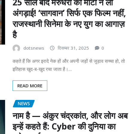
25 साल बाद मरुधरा की माटी ने ली
अंगड़ाई! ‘सागवान’ सिर्फ एक फिल्म नहीं,
राजस्थानी सिनेमा के नए युग का आगाज़
है
dotsnews
दिसम्बर 31, 2025
0
कहते हैं कि अगर इरादे नेक हों और अपनी जड़ों से जुड़ाव सच्चा हो, तो
इतिहास खुद-ब-खुद रचा जाता है।…
READ MORE
NEWS
नाम है — अंकुर चंद्रकांत, और लोग अब
इन्हें कहते हैं: Cyber की दुनिया का