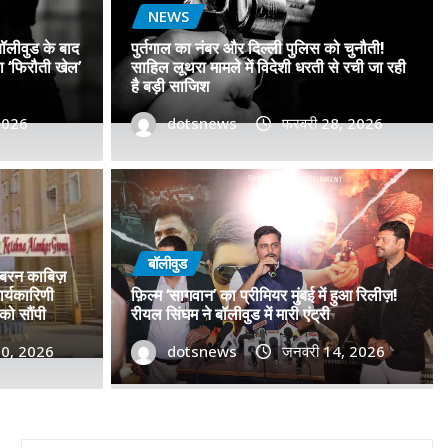
NEWS
बॉलीवुड के बाद
पुर्तगाल का नंबर और दिल्ली पुलिस को चुनौती!
सा ‘फिरौती खेल’
साहिल लूथरा मामले में विदेशी धरती से रची जा रही
है बड़ी साजिश
 2026
dotsnews
फरवरी 28, 2026
डॉ. प्रमोद सावंत का ‘गोदान’ को
टर विमोचन कर मथुरा से फिल्म
बॉलीवुड
जबरन काबिज़
 बढ़ाया मान!
र्यकारिणी
फ़िल्म ‘सागवान’ का प्रीमियर मुंबई में हुआ रिलीज़!
को सौंपी
रीयल सिंघम ने बॉलीवुड में मारी एंट्री
, 2026
30, 2026
0
dotsnews
जनवरी 14, 2026