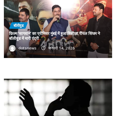
बॉलीवुड
फ़िल्म ‘सागवान’ का प्रीमियर मुंबई में हुआ रिलीज़! रीयल सिंघम ने
बॉलीवुड में मारी एंट्री
dotsnews
जनवरी 14, 2026