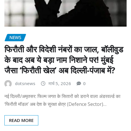
NEWS
फिरौती और विदेशी नंबरों का जाल, बॉलीवुड
के बाद अब ये बड़ा नाम निशाने पर! मुंबई
जैसा ‘फिरौती खेल’ अब दिल्ली-पंजाब में?
dotsnews
मार्च 5, 2026
0
नई दिल्ली/अमृतसर: फिल्म जगत के सितारों को डराने वाला अंडरवर्ल्ड का
‘फिरौती मॉडल’ अब देश के सुरक्षा क्षेत्र (Defence Sector)…
READ MORE