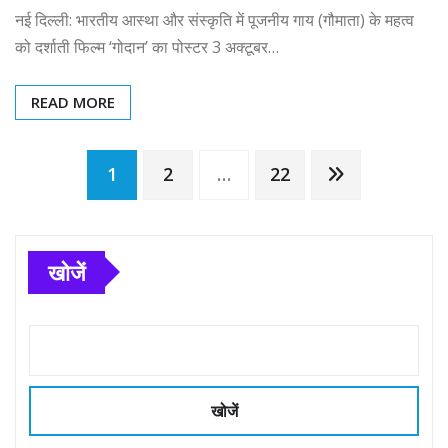
नई दिल्ली: भारतीय आस्था और संस्कृति में पूजनीय गाय (गौमाता) के महत्व
को दर्शाती फिल्म ‘गोदान’ का पोस्टर 3 अक्टूबर…
READ MORE
Posts
1
2
…
22
pagination
खोजें
खोजें