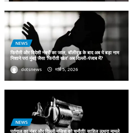
NEWS
फिरौती और विदेशी नंबरों का जाल, बॉलीवुड के बाद अब ये बड़ा नाम
निशाने पर! मुंबई जैसा ‘फिरौती खेल’ अब दिल्ली-पंजाब में?
dotsnews
मार्च 5, 2026
NEWS
पुर्तगाल का नंबर और दिल्ली पुलिस को चुनौती! साहिल लूथरा मामले