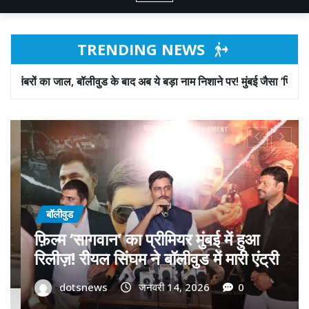
TRENDING NEWS
े बाद अब ये बड़ा नाम निशाने पर! मुंबई जैसा ‘फिरौती खेल’ अब दिल्ली-पंजाब में?
बॉलीवुड
गोवा मुख्यमंत्री डॉ. प्रमोद सावंत का ‘गोदान’
को बड़ा समर्थन; पोस्टर विमोचन कर मथुरा से
फिल्म गोदान की टीम का बढ़ाया मान!
dotsnews
जनवरी 9, 2026
0