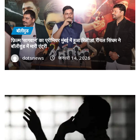
बॉलीवुड
फ़िल्म ‘सागवान’ का प्रीमियर मुंबई में हुआ रिलीज़! रीयल सिंघम ने
बॉलीवुड में मारी एंट्री
dotsnews
जनवरी 14, 2026