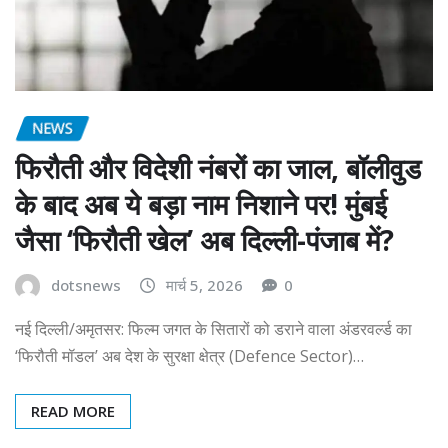
NEWS
फिरौती और विदेशी नंबरों का जाल, बॉलीवुड
के बाद अब ये बड़ा नाम निशाने पर! मुंबई
जैसा ‘फिरौती खेल’ अब दिल्ली-पंजाब में?
dotsnews
मार्च 5, 2026
0
नई दिल्ली/अमृतसर: फिल्म जगत के सितारों को डराने वाला अंडरवर्ल्ड का
‘फिरौती मॉडल’ अब देश के सुरक्षा क्षेत्र (Defence Sector)…
READ MORE