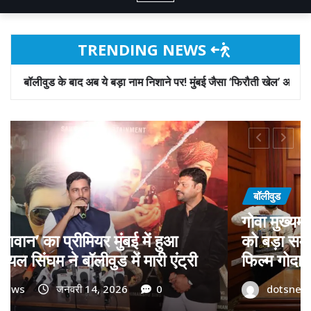
TRENDING NEWS
बड़ा नाम निशाने पर! मुंबई जैसा ‘फिरौती खेल’ अब दिल्ली-पंजाब में?
NEWS
ी डॉ. प्रमोद सावंत का ‘गोदान’
फिरौती और विदेशी 
; पोस्टर विमोचन कर मथुरा से
बाद अब ये बड़ा नाम
ी टीम का बढ़ाया मान!
‘फिरौती खेल’ अब द
जनवरी 9, 2026
0
dotsnews