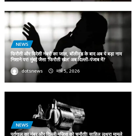
NEWS
फिरौती और विदेशी नंबरों का जाल, बॉलीवुड के बाद अब ये बड़ा नाम
निशाने पर! मुंबई जैसा ‘फिरौती खेल’ अब दिल्ली-पंजाब में?
dotsnews
मार्च 5, 2026
NEWS
पुर्तगाल का नंबर और दिल्ली पुलिस को चुनौती! साहिल लूथरा मामले