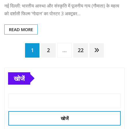
नई दिल्ली: भारतीय आस्था और संस्कृति में पूजनीय गाय (गौमाता) के महत्व
को दर्शाती फिल्म ‘गोदान’ का पोस्टर 3 अक्टूबर…
READ MORE
Posts
1
2
…
22
pagination
खोजें
खोजें