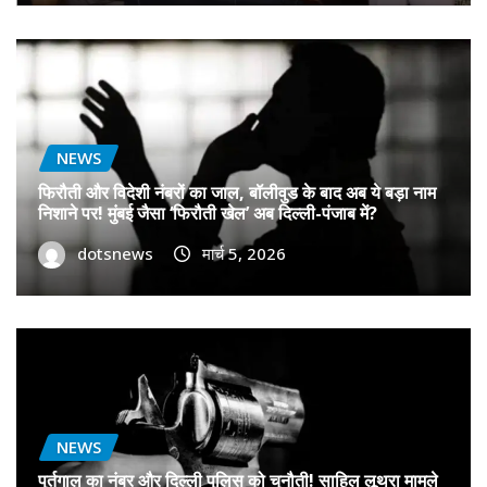
NEWS
फिरौती और विदेशी नंबरों का जाल, बॉलीवुड के बाद अब ये बड़ा नाम
निशाने पर! मुंबई जैसा ‘फिरौती खेल’ अब दिल्ली-पंजाब में?
dotsnews
मार्च 5, 2026
NEWS
पुर्तगाल का नंबर और दिल्ली पुलिस को चुनौती! साहिल लूथरा मामले