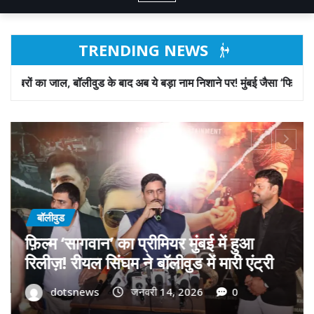
TRENDING NEWS
 के बाद अब ये बड़ा नाम निशाने पर! मुंबई जैसा ‘फिरौती खेल’ अब दिल्ली-पंजाब में
बॉलीवुड
गोवा मुख्यमंत्री डॉ. प्रमोद सावंत का ‘गोदान’
को बड़ा समर्थन; पोस्टर विमोचन कर मथुरा से
फिल्म गोदान की टीम का बढ़ाया मान!
dotsnews
जनवरी 9, 2026
0