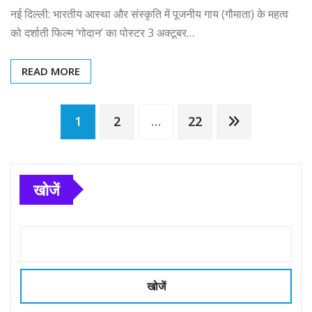
नई दिल्ली: भारतीय आस्था और संस्कृति में पूजनीय गाय (गौमाता) के महत्व
को दर्शाती फिल्म ‘गोदान’ का पोस्टर 3 अक्टूबर…
READ MORE
Posts
1
2
…
22
pagination
खोजें
खोजें