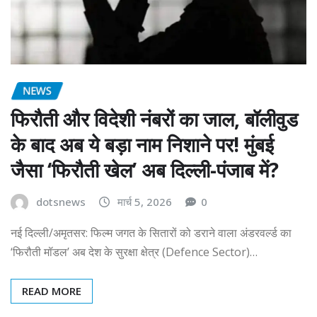
NEWS
फिरौती और विदेशी नंबरों का जाल, बॉलीवुड
के बाद अब ये बड़ा नाम निशाने पर! मुंबई
जैसा ‘फिरौती खेल’ अब दिल्ली-पंजाब में?
dotsnews
मार्च 5, 2026
0
नई दिल्ली/अमृतसर: फिल्म जगत के सितारों को डराने वाला अंडरवर्ल्ड का
‘फिरौती मॉडल’ अब देश के सुरक्षा क्षेत्र (Defence Sector)…
READ MORE