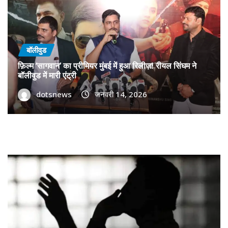
बॉलीवुड
फ़िल्म ‘सागवान’ का प्रीमियर मुंबई में हुआ रिलीज़! रीयल सिंघम ने
बॉलीवुड में मारी एंट्री
dotsnews
जनवरी 14, 2026