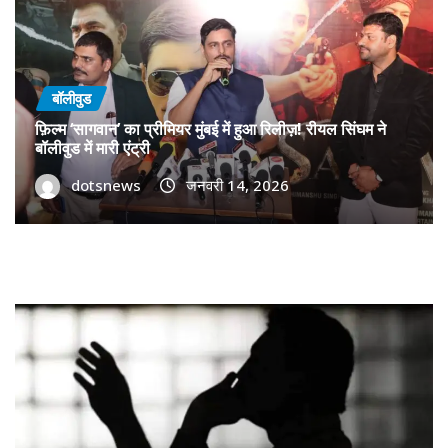
बॉलीवुड
फ़िल्म ‘सागवान’ का प्रीमियर मुंबई में हुआ रिलीज़! रीयल सिंघम ने
बॉलीवुड में मारी एंट्री
dotsnews
जनवरी 14, 2026