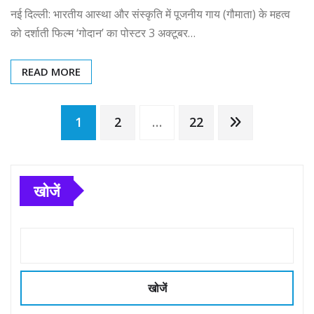
नई दिल्ली: भारतीय आस्था और संस्कृति में पूजनीय गाय (गौमाता) के महत्व
को दर्शाती फिल्म ‘गोदान’ का पोस्टर 3 अक्टूबर…
READ MORE
Posts
1
2
…
22
pagination
खोजें
खोजें