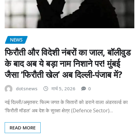
NEWS
फिरौती और विदेशी नंबरों का जाल, बॉलीवुड
के बाद अब ये बड़ा नाम निशाने पर! मुंबई
जैसा ‘फिरौती खेल’ अब दिल्ली-पंजाब में?
dotsnews
मार्च 5, 2026
0
नई दिल्ली/अमृतसर: फिल्म जगत के सितारों को डराने वाला अंडरवर्ल्ड का
‘फिरौती मॉडल’ अब देश के सुरक्षा क्षेत्र (Defence Sector)…
READ MORE