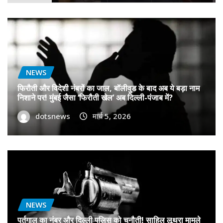
NEWS
फिरौती और विदेशी नंबरों का जाल, बॉलीवुड के बाद अब ये बड़ा नाम
निशाने पर! मुंबई जैसा ‘फिरौती खेल’ अब दिल्ली-पंजाब में?
dotsnews
मार्च 5, 2026
NEWS
पुर्तगाल का नंबर और दिल्ली पुलिस को चुनौती! साहिल लूथरा मामले