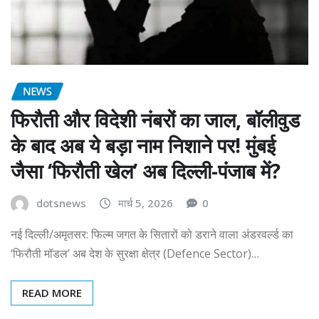
NEWS
फिरौती और विदेशी नंबरों का जाल, बॉलीवुड
के बाद अब ये बड़ा नाम निशाने पर! मुंबई
जैसा ‘फिरौती खेल’ अब दिल्ली-पंजाब में?
dotsnews
मार्च 5, 2026
0
नई दिल्ली/अमृतसर: फिल्म जगत के सितारों को डराने वाला अंडरवर्ल्ड का
‘फिरौती मॉडल’ अब देश के सुरक्षा क्षेत्र (Defence Sector)…
READ MORE