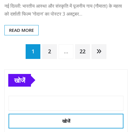
नई दिल्ली: भारतीय आस्था और संस्कृति में पूजनीय गाय (गौमाता) के महत्व
को दर्शाती फिल्म ‘गोदान’ का पोस्टर 3 अक्टूबर…
READ MORE
Posts
1
2
…
22
pagination
खोजें
खोजें