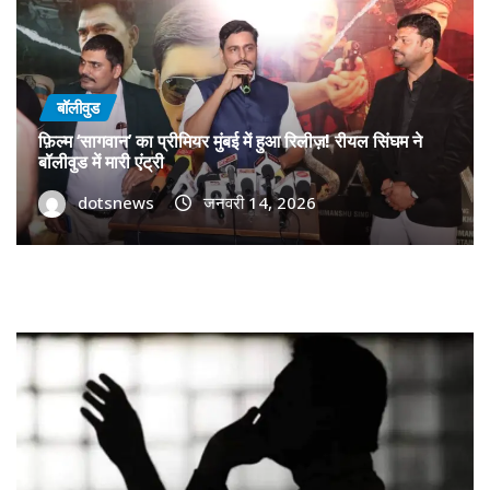
बॉलीवुड
फ़िल्म ‘सागवान’ का प्रीमियर मुंबई में हुआ रिलीज़! रीयल सिंघम ने
बॉलीवुड में मारी एंट्री
dotsnews
जनवरी 14, 2026