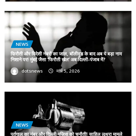
NEWS
फिरौती और विदेशी नंबरों का जाल, बॉलीवुड के बाद अब ये बड़ा नाम
निशाने पर! मुंबई जैसा ‘फिरौती खेल’ अब दिल्ली-पंजाब में?
dotsnews
मार्च 5, 2026
NEWS
पुर्तगाल का नंबर और दिल्ली पुलिस को चुनौती! साहिल लूथरा मामले