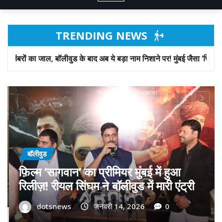
TRENDING NEWS
के बाद अब ये बड़ा नाम निशाने पर! मुंबई जैसा ‘फिरौती खेल’ अब दिल्ली-पंजाब में?
बॉलीवुड
गोवा मुख्यमंत्री डॉ. प्रमोद सावंत का ‘गोदान’
को बड़ा समर्थन; पोस्टर विमोचन कर मथुरा से
फिल्म गोदान की टीम का बढ़ाया मान!
dotsnews
जनवरी 9, 2026
0