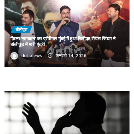
बॉलीवुड
फ़िल्म ‘सागवान’ का प्रीमियर मुंबई में हुआ रिलीज़! रीयल सिंघम ने
बॉलीवुड में मारी एंट्री
dotsnews
जनवरी 14, 2026