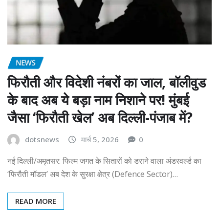
NEWS
फिरौती और विदेशी नंबरों का जाल, बॉलीवुड
के बाद अब ये बड़ा नाम निशाने पर! मुंबई
जैसा ‘फिरौती खेल’ अब दिल्ली-पंजाब में?
dotsnews
मार्च 5, 2026
0
नई दिल्ली/अमृतसर: फिल्म जगत के सितारों को डराने वाला अंडरवर्ल्ड का
‘फिरौती मॉडल’ अब देश के सुरक्षा क्षेत्र (Defence Sector)…
READ MORE