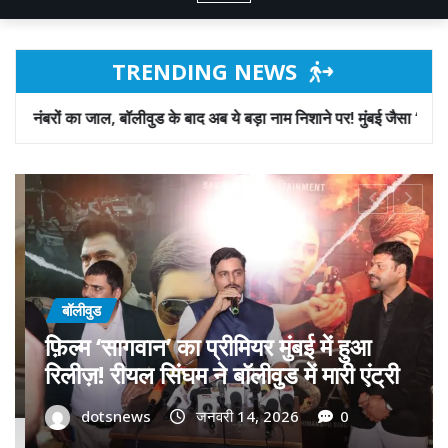
TRENDING NEWS
 के बाद अब ये बड़ा नाम निशाने पर! मुंबई जैसा ‘फिरौती खेल’ अब दिल्ली-पंजाब में
बॉलीवुड
गोवा मुख्यमंत्री डॉ. प्रमोद सावंत का ‘गोदान’
को बड़ा समर्थन; पोस्टर विमोचन कर मथुरा से
फिल्म गोदान की टीम का बढ़ाया मान!
dotsnews
जनवरी 9, 2026
0