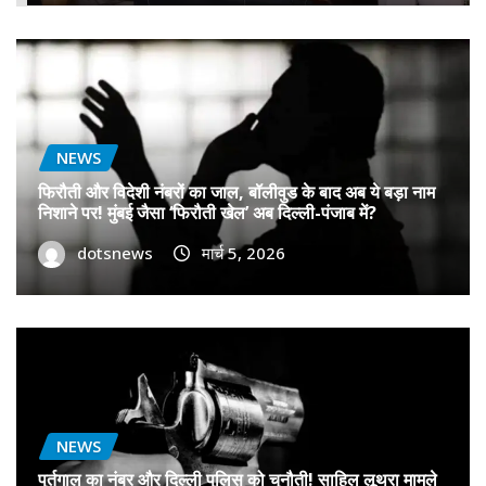
NEWS
फिरौती और विदेशी नंबरों का जाल, बॉलीवुड के बाद अब ये बड़ा नाम
निशाने पर! मुंबई जैसा ‘फिरौती खेल’ अब दिल्ली-पंजाब में?
dotsnews
मार्च 5, 2026
NEWS
पुर्तगाल का नंबर और दिल्ली पुलिस को चुनौती! साहिल लूथरा मामले