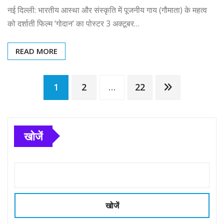
नई दिल्ली: भारतीय आस्था और संस्कृति में पूजनीय गाय (गौमाता) के महत्व
को दर्शाती फिल्म ‘गोदान’ का पोस्टर 3 अक्टूबर…
READ MORE
Posts
1
2
…
22
pagination
खोजें
खोजें