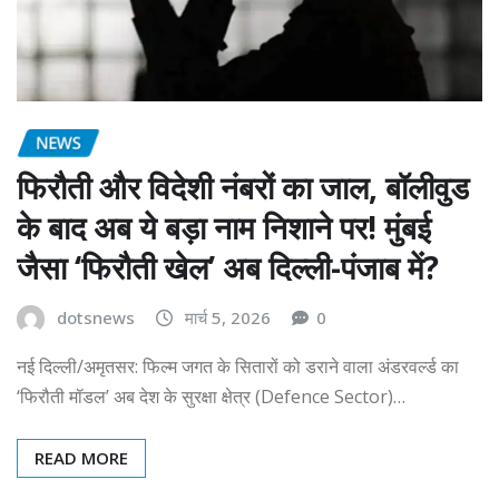
NEWS
फिरौती और विदेशी नंबरों का जाल, बॉलीवुड
के बाद अब ये बड़ा नाम निशाने पर! मुंबई
जैसा ‘फिरौती खेल’ अब दिल्ली-पंजाब में?
dotsnews
मार्च 5, 2026
0
नई दिल्ली/अमृतसर: फिल्म जगत के सितारों को डराने वाला अंडरवर्ल्ड का
‘फिरौती मॉडल’ अब देश के सुरक्षा क्षेत्र (Defence Sector)…
READ MORE