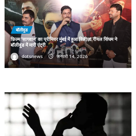
बॉलीवुड
फ़िल्म ‘सागवान’ का प्रीमियर मुंबई में हुआ रिलीज़! रीयल सिंघम ने
बॉलीवुड में मारी एंट्री
dotsnews
जनवरी 14, 2026