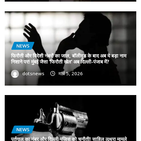
NEWS
फिरौती और विदेशी नंबरों का जाल, बॉलीवुड के बाद अब ये बड़ा नाम
निशाने पर! मुंबई जैसा ‘फिरौती खेल’ अब दिल्ली-पंजाब में?
dotsnews
मार्च 5, 2026
NEWS
पुर्तगाल का नंबर और दिल्ली पुलिस को चुनौती! साहिल लूथरा मामले