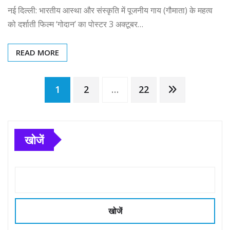
नई दिल्ली: भारतीय आस्था और संस्कृति में पूजनीय गाय (गौमाता) के महत्व
को दर्शाती फिल्म ‘गोदान’ का पोस्टर 3 अक्टूबर…
READ MORE
Posts
1
2
…
22
pagination
खोजें
खोजें