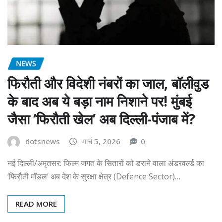
NEWS
फिरौती और विदेशी नंबरों का जाल, बॉलीवुड
के बाद अब ये बड़ा नाम निशाने पर! मुंबई
जैसा ‘फिरौती खेल’ अब दिल्ली-पंजाब में?
dotsnews
मार्च 5, 2026
0
नई दिल्ली/अमृतसर: फिल्म जगत के सितारों को डराने वाला अंडरवर्ल्ड का
‘फिरौती मॉडल’ अब देश के सुरक्षा क्षेत्र (Defence Sector)…
READ MORE