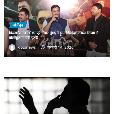
बॉलीवुड
फ़िल्म ‘सागवान’ का प्रीमियर मुंबई में हुआ रिलीज़! रीयल सिंघम ने
बॉलीवुड में मारी एंट्री
dotsnews
जनवरी 14, 2026