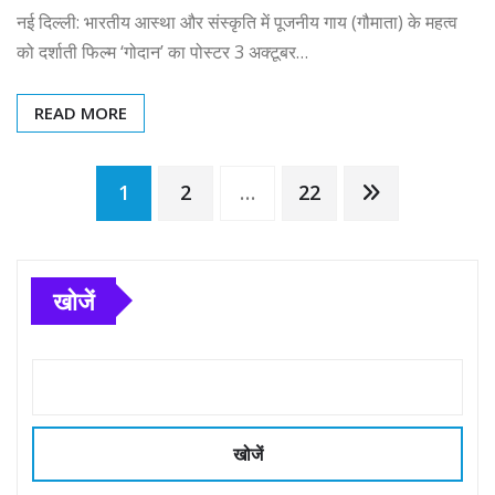
नई दिल्ली: भारतीय आस्था और संस्कृति में पूजनीय गाय (गौमाता) के महत्व
को दर्शाती फिल्म ‘गोदान’ का पोस्टर 3 अक्टूबर…
READ MORE
Posts
1
2
…
22
pagination
खोजें
खोजें