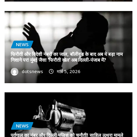
NEWS
फिरौती और विदेशी नंबरों का जाल, बॉलीवुड के बाद अब ये बड़ा नाम
निशाने पर! मुंबई जैसा ‘फिरौती खेल’ अब दिल्ली-पंजाब में?
dotsnews
मार्च 5, 2026
NEWS
पुर्तगाल का नंबर और दिल्ली पुलिस को चुनौती! साहिल लूथरा मामले