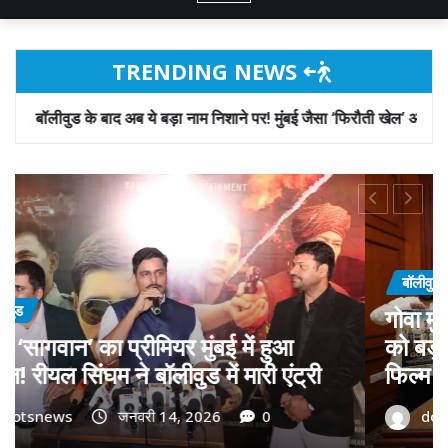
TRENDING NEWS
ब ये बड़ा नाम निशाने पर! मुंबई जैसा ‘फिरौती खेल’ अब दिल्ली-पंजाब में?
बॉलीवुड
गोवा मुख्यमंत्री डॉ. प्रमोद सावंत का ‘गोदान’
को बड़ा समर्थन; पोस्टर विमोचन कर मथुरा से
फिल्म गोदान की टीम का बढ़ाया मान!
dotsnews
जनवरी 9, 2026
0