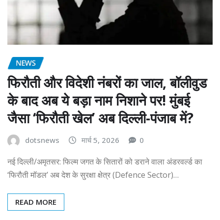
NEWS
फिरौती और विदेशी नंबरों का जाल, बॉलीवुड
के बाद अब ये बड़ा नाम निशाने पर! मुंबई
जैसा ‘फिरौती खेल’ अब दिल्ली-पंजाब में?
dotsnews
मार्च 5, 2026
0
नई दिल्ली/अमृतसर: फिल्म जगत के सितारों को डराने वाला अंडरवर्ल्ड का
‘फिरौती मॉडल’ अब देश के सुरक्षा क्षेत्र (Defence Sector)…
READ MORE