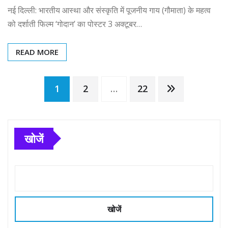
नई दिल्ली: भारतीय आस्था और संस्कृति में पूजनीय गाय (गौमाता) के महत्व
को दर्शाती फिल्म ‘गोदान’ का पोस्टर 3 अक्टूबर…
READ MORE
Posts
1
2
…
22
pagination
खोजें
खोजें