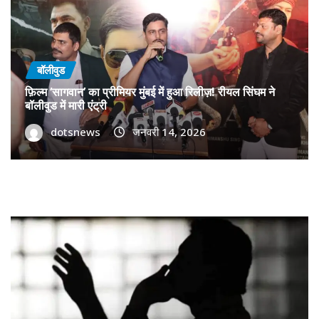
बॉलीवुड
फ़िल्म ‘सागवान’ का प्रीमियर मुंबई में हुआ रिलीज़! रीयल सिंघम ने
बॉलीवुड में मारी एंट्री
dotsnews
जनवरी 14, 2026