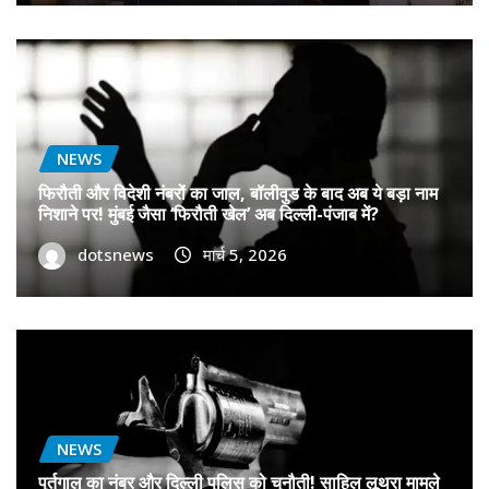
NEWS
फिरौती और विदेशी नंबरों का जाल, बॉलीवुड के बाद अब ये बड़ा नाम
निशाने पर! मुंबई जैसा ‘फिरौती खेल’ अब दिल्ली-पंजाब में?
dotsnews
मार्च 5, 2026
NEWS
पुर्तगाल का नंबर और दिल्ली पुलिस को चुनौती! साहिल लूथरा मामले