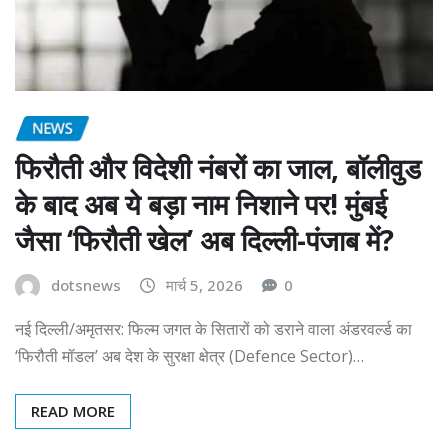
NEWS
फिरौती और विदेशी नंबरों का जाल, बॉलीवुड
के बाद अब ये बड़ा नाम निशाने पर! मुंबई
जैसा ‘फिरौती खेल’ अब दिल्ली-पंजाब में?
dotsnews
मार्च 5, 2026
0
नई दिल्ली/अमृतसर: फिल्म जगत के सितारों को डराने वाला अंडरवर्ल्ड का
‘फिरौती मॉडल’ अब देश के सुरक्षा क्षेत्र (Defence Sector)…
READ MORE