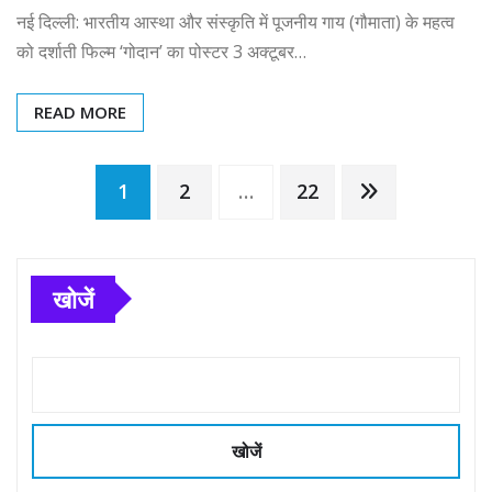
नई दिल्ली: भारतीय आस्था और संस्कृति में पूजनीय गाय (गौमाता) के महत्व
को दर्शाती फिल्म ‘गोदान’ का पोस्टर 3 अक्टूबर…
READ MORE
Posts
1
2
…
22
pagination
खोजें
खोजें