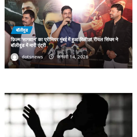
बॉलीवुड
फ़िल्म ‘सागवान’ का प्रीमियर मुंबई में हुआ रिलीज़! रीयल सिंघम ने
बॉलीवुड में मारी एंट्री
dotsnews
जनवरी 14, 2026