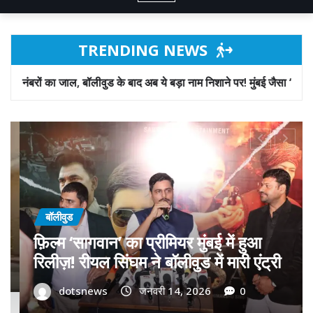
TRENDING NEWS
 के बाद अब ये बड़ा नाम निशाने पर! मुंबई जैसा ‘फिरौती खेल’ अब दिल्ली-पंजाब में
बॉलीवुड
गोवा मुख्यमंत्री डॉ. प्रमोद सावंत का ‘गोदान’
को बड़ा समर्थन; पोस्टर विमोचन कर मथुरा से
फिल्म गोदान की टीम का बढ़ाया मान!
dotsnews
जनवरी 9, 2026
0