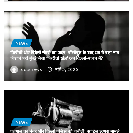
NEWS
फिरौती और विदेशी नंबरों का जाल, बॉलीवुड के बाद अब ये बड़ा नाम
निशाने पर! मुंबई जैसा ‘फिरौती खेल’ अब दिल्ली-पंजाब में?
dotsnews
मार्च 5, 2026
NEWS
पुर्तगाल का नंबर और दिल्ली पुलिस को चुनौती! साहिल लूथरा मामले