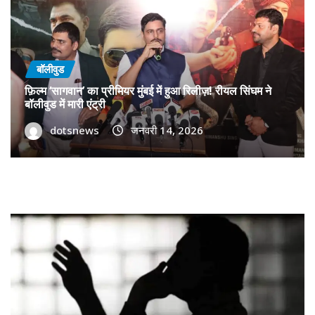
बॉलीवुड
फ़िल्म ‘सागवान’ का प्रीमियर मुंबई में हुआ रिलीज़! रीयल सिंघम ने
बॉलीवुड में मारी एंट्री
dotsnews
जनवरी 14, 2026