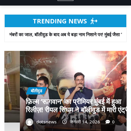
TRENDING NEWS
 के बाद अब ये बड़ा नाम निशाने पर! मुंबई जैसा ‘फिरौती खेल’ अब दिल्ली-पंजाब में
बॉलीवुड
गोवा मुख्यमंत्री डॉ. प्रमोद सावंत का ‘गोदान’
को बड़ा समर्थन; पोस्टर विमोचन कर मथुरा से
फिल्म गोदान की टीम का बढ़ाया मान!
dotsnews
जनवरी 9, 2026
0