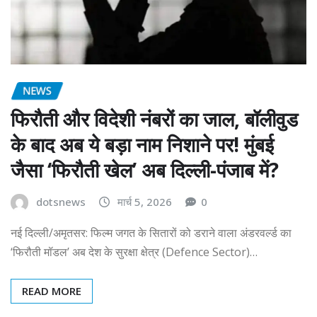
NEWS
फिरौती और विदेशी नंबरों का जाल, बॉलीवुड
के बाद अब ये बड़ा नाम निशाने पर! मुंबई
जैसा ‘फिरौती खेल’ अब दिल्ली-पंजाब में?
dotsnews
मार्च 5, 2026
0
नई दिल्ली/अमृतसर: फिल्म जगत के सितारों को डराने वाला अंडरवर्ल्ड का
‘फिरौती मॉडल’ अब देश के सुरक्षा क्षेत्र (Defence Sector)…
READ MORE