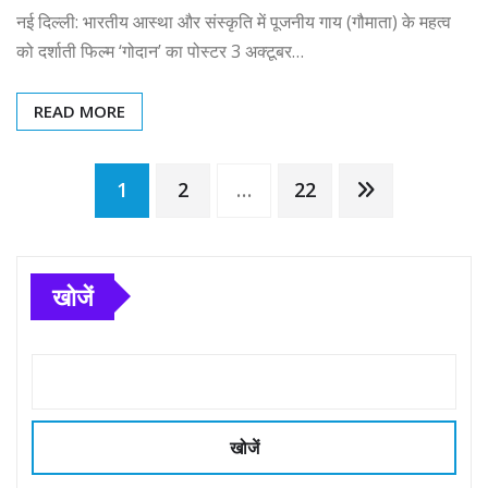
नई दिल्ली: भारतीय आस्था और संस्कृति में पूजनीय गाय (गौमाता) के महत्व
को दर्शाती फिल्म ‘गोदान’ का पोस्टर 3 अक्टूबर…
READ MORE
Posts
1
2
…
22
pagination
खोजें
खोजें