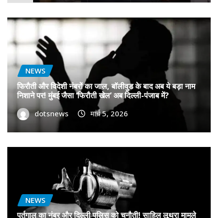
NEWS
फिरौती और विदेशी नंबरों का जाल, बॉलीवुड के बाद अब ये बड़ा नाम
निशाने पर! मुंबई जैसा ‘फिरौती खेल’ अब दिल्ली-पंजाब में?
dotsnews
मार्च 5, 2026
NEWS
पुर्तगाल का नंबर और दिल्ली पुलिस को चुनौती! साहिल लूथरा मामले