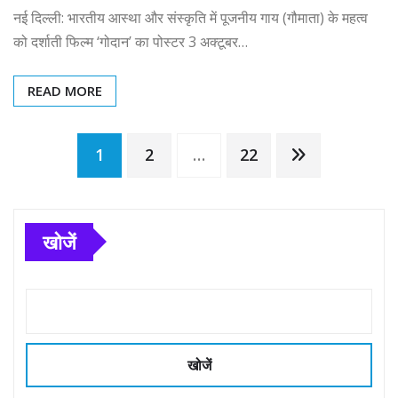
नई दिल्ली: भारतीय आस्था और संस्कृति में पूजनीय गाय (गौमाता) के महत्व
को दर्शाती फिल्म ‘गोदान’ का पोस्टर 3 अक्टूबर…
READ MORE
Posts
1
2
…
22
pagination
खोजें
खोजें