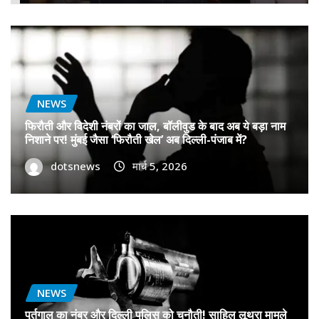
NEWS
फिरौती और विदेशी नंबरों का जाल, बॉलीवुड के बाद अब ये बड़ा नाम
निशाने पर! मुंबई जैसा ‘फिरौती खेल’ अब दिल्ली-पंजाब में?
dotsnews
मार्च 5, 2026
NEWS
पुर्तगाल का नंबर और दिल्ली पुलिस को चुनौती! साहिल लूथरा मामले