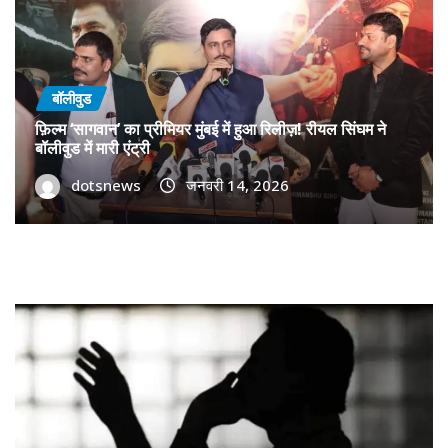
बॉलीवुड
फ़िल्म ‘सागवान’ का प्रीमियर मुंबई में हुआ रिलीज़! रीयल सिंघम ने
बॉलीवुड में मारी एंट्री
dotsnews
जनवरी 14, 2026