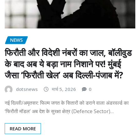
NEWS
फिरौती और विदेशी नंबरों का जाल, बॉलीवुड
के बाद अब ये बड़ा नाम निशाने पर! मुंबई
जैसा ‘फिरौती खेल’ अब दिल्ली-पंजाब में?
dotsnews
मार्च 5, 2026
0
नई दिल्ली/अमृतसर: फिल्म जगत के सितारों को डराने वाला अंडरवर्ल्ड का
‘फिरौती मॉडल’ अब देश के सुरक्षा क्षेत्र (Defence Sector)…
READ MORE