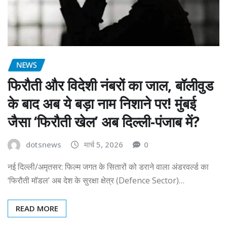
NEWS
फिरौती और विदेशी नंबरों का जाल, बॉलीवुड
के बाद अब ये बड़ा नाम निशाने पर! मुंबई
जैसा ‘फिरौती खेल’ अब दिल्ली-पंजाब में?
dotsnews
मार्च 5, 2026
0
नई दिल्ली/अमृतसर: फिल्म जगत के सितारों को डराने वाला अंडरवर्ल्ड का
‘फिरौती मॉडल’ अब देश के सुरक्षा क्षेत्र (Defence Sector)…
READ MORE