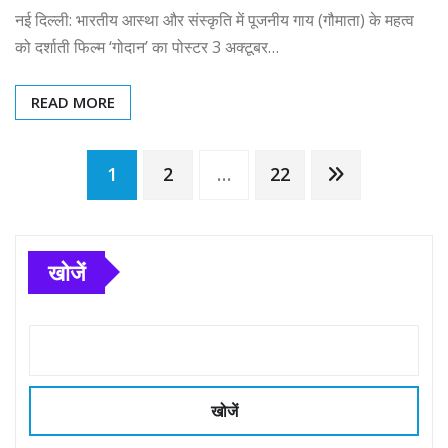
नई दिल्ली: भारतीय आस्था और संस्कृति में पूजनीय गाय (गौमाता) के महत्व
को दर्शाती फिल्म ‘गोदान’ का पोस्टर 3 अक्टूबर…
READ MORE
Posts
1
2
…
22
pagination
खोजें
खोजें