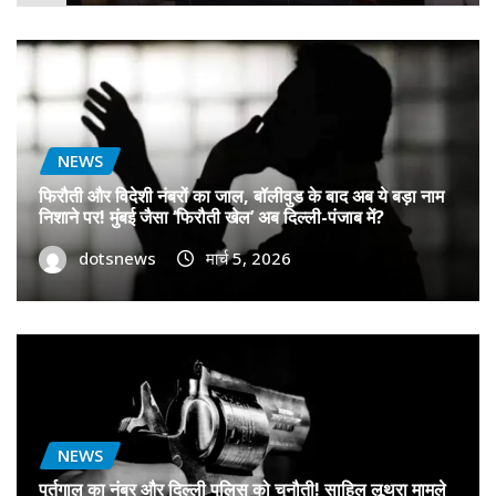
NEWS
फिरौती और विदेशी नंबरों का जाल, बॉलीवुड के बाद अब ये बड़ा नाम
निशाने पर! मुंबई जैसा ‘फिरौती खेल’ अब दिल्ली-पंजाब में?
dotsnews
मार्च 5, 2026
NEWS
पुर्तगाल का नंबर और दिल्ली पुलिस को चुनौती! साहिल लूथरा मामले