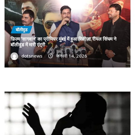
बॉलीवुड
फ़िल्म ‘सागवान’ का प्रीमियर मुंबई में हुआ रिलीज़! रीयल सिंघम ने
बॉलीवुड में मारी एंट्री
dotsnews
जनवरी 14, 2026