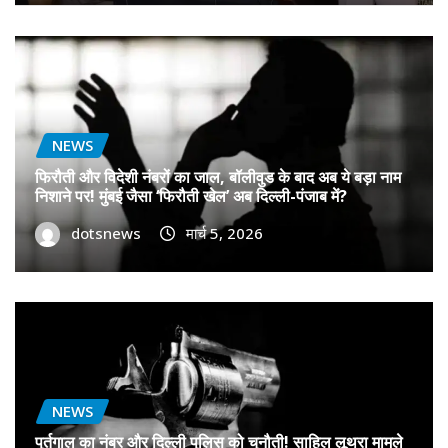
NEWS
फिरौती और विदेशी नंबरों का जाल, बॉलीवुड के बाद अब ये बड़ा नाम
निशाने पर! मुंबई जैसा ‘फिरौती खेल’ अब दिल्ली-पंजाब में?
dotsnews
मार्च 5, 2026
NEWS
पुर्तगाल का नंबर और दिल्ली पुलिस को चुनौती! साहिल लूथरा मामले