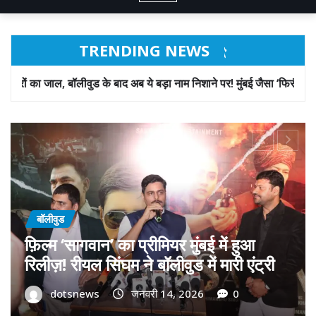
TRENDING NEWS
बाद अब ये बड़ा नाम निशाने पर! मुंबई जैसा ‘फिरौती खेल’ अब दिल्ली-पंजाब में?
बॉलीवुड
गोवा मुख्यमंत्री डॉ. प्रमोद सावंत का ‘गोदान’
को बड़ा समर्थन; पोस्टर विमोचन कर मथुरा से
फिल्म गोदान की टीम का बढ़ाया मान!
dotsnews
जनवरी 9, 2026
0