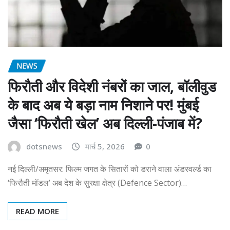
NEWS
फिरौती और विदेशी नंबरों का जाल, बॉलीवुड
के बाद अब ये बड़ा नाम निशाने पर! मुंबई
जैसा ‘फिरौती खेल’ अब दिल्ली-पंजाब में?
dotsnews
मार्च 5, 2026
0
नई दिल्ली/अमृतसर: फिल्म जगत के सितारों को डराने वाला अंडरवर्ल्ड का
‘फिरौती मॉडल’ अब देश के सुरक्षा क्षेत्र (Defence Sector)…
READ MORE