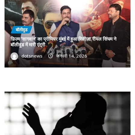
बॉलीवुड
फ़िल्म ‘सागवान’ का प्रीमियर मुंबई में हुआ रिलीज़! रीयल सिंघम ने
बॉलीवुड में मारी एंट्री
dotsnews
जनवरी 14, 2026