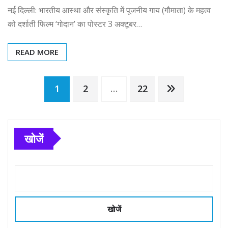
नई दिल्ली: भारतीय आस्था और संस्कृति में पूजनीय गाय (गौमाता) के महत्व
को दर्शाती फिल्म ‘गोदान’ का पोस्टर 3 अक्टूबर…
READ MORE
Posts
1
2
…
22
pagination
खोजें
खोजें