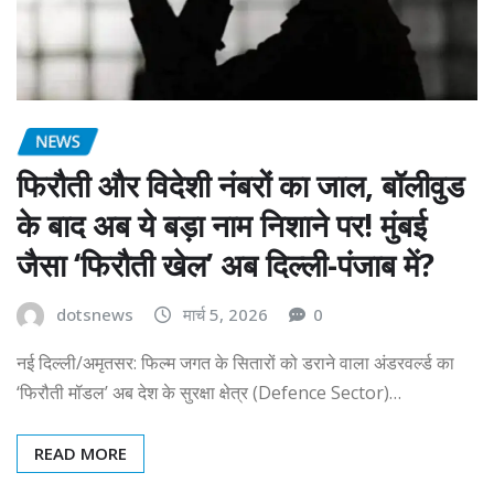
NEWS
फिरौती और विदेशी नंबरों का जाल, बॉलीवुड
के बाद अब ये बड़ा नाम निशाने पर! मुंबई
जैसा ‘फिरौती खेल’ अब दिल्ली-पंजाब में?
dotsnews
मार्च 5, 2026
0
नई दिल्ली/अमृतसर: फिल्म जगत के सितारों को डराने वाला अंडरवर्ल्ड का
‘फिरौती मॉडल’ अब देश के सुरक्षा क्षेत्र (Defence Sector)…
READ MORE