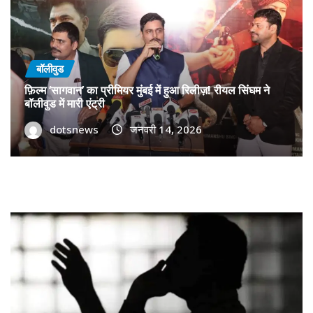
बॉलीवुड
फ़िल्म ‘सागवान’ का प्रीमियर मुंबई में हुआ रिलीज़! रीयल सिंघम ने
बॉलीवुड में मारी एंट्री
dotsnews
जनवरी 14, 2026