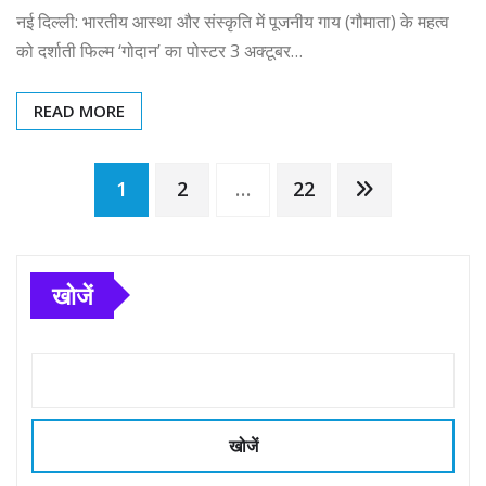
नई दिल्ली: भारतीय आस्था और संस्कृति में पूजनीय गाय (गौमाता) के महत्व
को दर्शाती फिल्म ‘गोदान’ का पोस्टर 3 अक्टूबर…
READ MORE
Posts
1
2
…
22
pagination
खोजें
खोजें