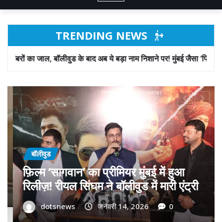
TRENDING NEWS
े बाद अब ये बड़ा नाम निशाने पर! मुंबई जैसा ‘फिरौती खेल’ अब दिल्ली-पंजाब में?
बॉलीवुड
गोवा मुख्यमंत्री डॉ. प्रमोद सावंत का ‘गोदान’
को बड़ा समर्थन; पोस्टर विमोचन कर मथुरा से
फिल्म गोदान की टीम का बढ़ाया मान!
dotsnews
जनवरी 9, 2026
0