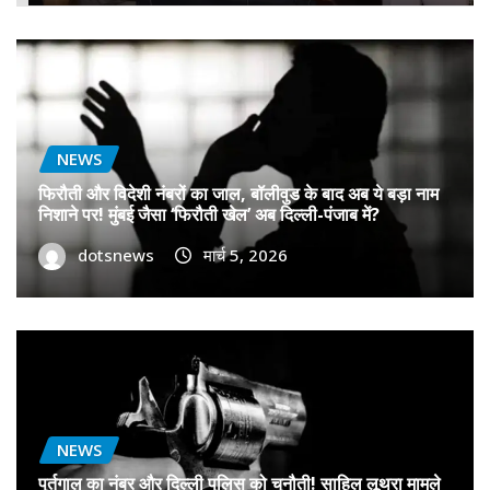
NEWS
फिरौती और विदेशी नंबरों का जाल, बॉलीवुड के बाद अब ये बड़ा नाम
निशाने पर! मुंबई जैसा ‘फिरौती खेल’ अब दिल्ली-पंजाब में?
dotsnews
मार्च 5, 2026
NEWS
पुर्तगाल का नंबर और दिल्ली पुलिस को चुनौती! साहिल लूथरा मामले