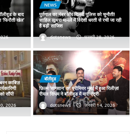
NEWS
बॉलीवुड के बाद
पुर्तगाल का नंबर और दिल्ली पुलिस को चुनौती!
सा ‘फिरौती खेल’
साहिल लूथरा मामले में विदेशी धरती से रची जा रही
है बड़ी साजिश
 2026
dotsnews
फरवरी 28, 2026
 नंबरों का जाल, बॉलीवुड के बाद
िशाने पर! मुंबई जैसा ‘फिरौती खेल’
बॉलीवुड
जबरन काबिज़
ें?
र्यकारिणी
फ़िल्म ‘सागवान’ का प्रीमियर मुंबई में हुआ रिलीज़!
को सौंपी
रीयल सिंघम ने बॉलीवुड में मारी एंट्री
2026
30, 2026
0
dotsnews
जनवरी 14, 2026