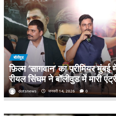
बॉलीवुड
गोवा मुख्यमंत्री डॉ. प्रमोद सावंत 
बड़ा समर्थन; पोस्टर विमोचन कर मथ
गोदान की टीम का बढ़ाया मान!
dotsnews
जनवरी 9, 2026
0