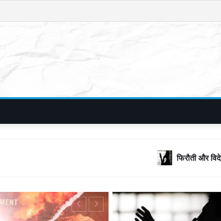
फिरौती और विदेशी नंबरों का जाल, बॉलीवुड क