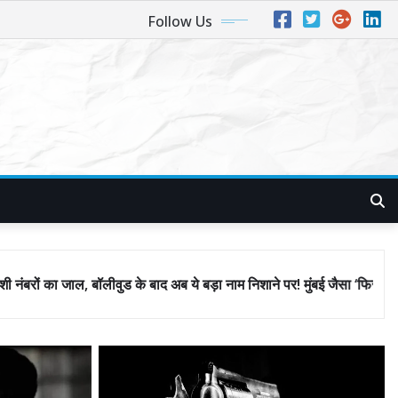
Follow Us
े बाद अब ये बड़ा नाम निशाने पर! मुंबई जैसा ‘फिरौती खेल’ अब दिल्ली-पंजाब में?