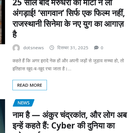
25 साल बाद मरुधरा की माटी ने ली
अंगड़ाई! ‘सागवान’ सिर्फ एक फिल्म नहीं,
राजस्थानी सिनेमा के नए युग का आगाज़
है
dotsnews
दिसम्बर 31, 2025
0
कहते हैं कि अगर इरादे नेक हों और अपनी जड़ों से जुड़ाव सच्चा हो, तो
इतिहास खुद-ब-खुद रचा जाता है।…
READ MORE
NEWS
नाम है — अंकुर चंद्रकांत, और लोग अब
इन्हें कहते हैं: Cyber की दुनिया का