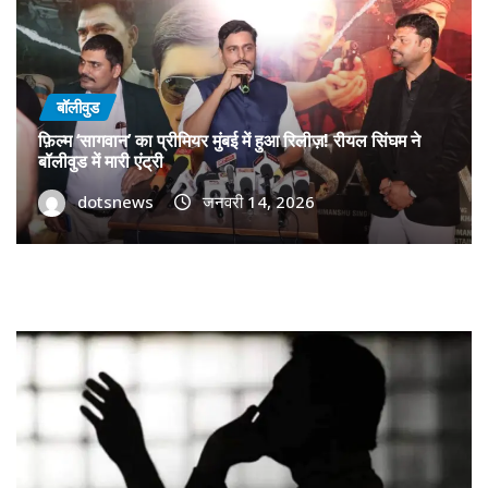
बॉलीवुड
फ़िल्म ‘सागवान’ का प्रीमियर मुंबई में हुआ रिलीज़! रीयल सिंघम ने
बॉलीवुड में मारी एंट्री
dotsnews
जनवरी 14, 2026