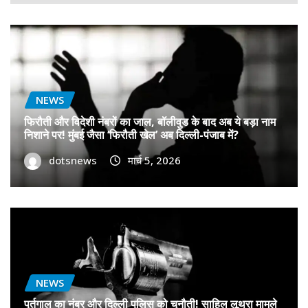
NEWS
फिरौती और विदेशी नंबरों का जाल, बॉलीवुड के बाद अब ये बड़ा नाम
निशाने पर! मुंबई जैसा ‘फिरौती खेल’ अब दिल्ली-पंजाब में?
dotsnews
मार्च 5, 2026
NEWS
पुर्तगाल का नंबर और दिल्ली पुलिस को चुनौती! साहिल लूथरा मामले