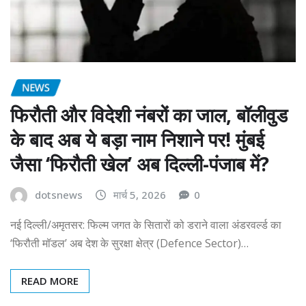
NEWS
फिरौती और विदेशी नंबरों का जाल, बॉलीवुड
के बाद अब ये बड़ा नाम निशाने पर! मुंबई
जैसा ‘फिरौती खेल’ अब दिल्ली-पंजाब में?
dotsnews
मार्च 5, 2026
0
नई दिल्ली/अमृतसर: फिल्म जगत के सितारों को डराने वाला अंडरवर्ल्ड का
‘फिरौती मॉडल’ अब देश के सुरक्षा क्षेत्र (Defence Sector)…
READ MORE