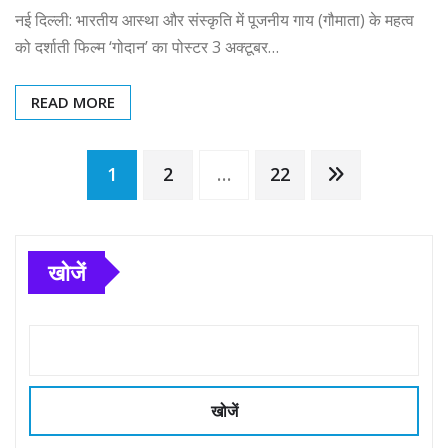
नई दिल्ली: भारतीय आस्था और संस्कृति में पूजनीय गाय (गौमाता) के महत्व
को दर्शाती फिल्म ‘गोदान’ का पोस्टर 3 अक्टूबर…
READ MORE
Posts
1
2
…
22
pagination
खोजें
खोजें