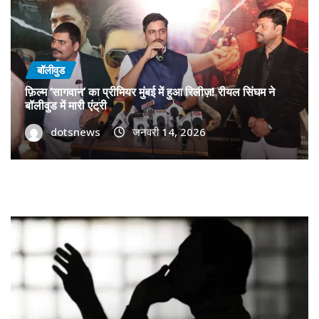
बॉलीवुड
फ़िल्म ‘सागवान’ का प्रीमियर मुंबई में हुआ रिलीज़! रीयल सिंघम ने
बॉलीवुड में मारी एंट्री
dotsnews
जनवरी 14, 2026