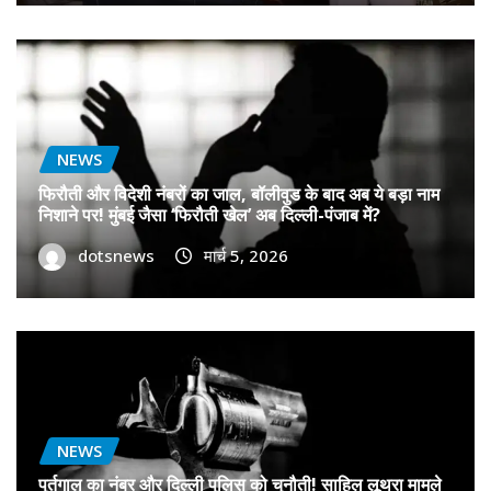
NEWS
फिरौती और विदेशी नंबरों का जाल, बॉलीवुड के बाद अब ये बड़ा नाम
निशाने पर! मुंबई जैसा ‘फिरौती खेल’ अब दिल्ली-पंजाब में?
dotsnews
मार्च 5, 2026
NEWS
पुर्तगाल का नंबर और दिल्ली पुलिस को चुनौती! साहिल लूथरा मामले