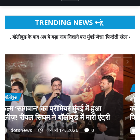
TRENDING NEWS
ब ये बड़ा नाम निशाने पर! मुंबई जैसा ‘फिरौती खेल’ अब दिल्ली-पंजाब में?
बॉलीवुड
गोवा मुख्यमंत्री डॉ. प्रमोद सावंत का ‘गोदान’
को बड़ा समर्थन; पोस्टर विमोचन कर मथुरा से
फिल्म गोदान की टीम का बढ़ाया मान!
dotsnews
जनवरी 9, 2026
0