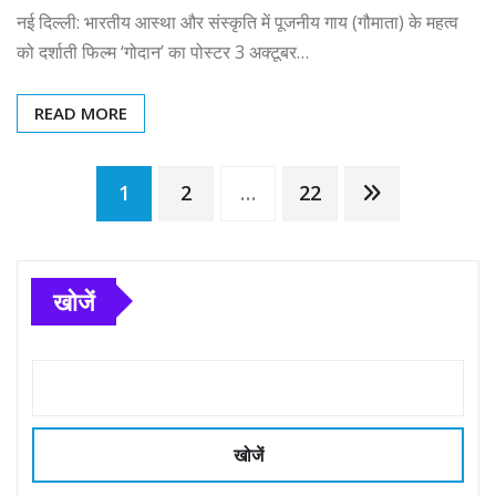
नई दिल्ली: भारतीय आस्था और संस्कृति में पूजनीय गाय (गौमाता) के महत्व
को दर्शाती फिल्म ‘गोदान’ का पोस्टर 3 अक्टूबर…
READ MORE
Posts
1
2
…
22
pagination
खोजें
खोजें