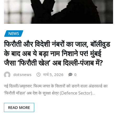
NEWS
फिरौती और विदेशी नंबरों का जाल, बॉलीवुड
के बाद अब ये बड़ा नाम निशाने पर! मुंबई
जैसा ‘फिरौती खेल’ अब दिल्ली-पंजाब में?
dotsnews
मार्च 5, 2026
0
नई दिल्ली/अमृतसर: फिल्म जगत के सितारों को डराने वाला अंडरवर्ल्ड का
‘फिरौती मॉडल’ अब देश के सुरक्षा क्षेत्र (Defence Sector)…
READ MORE