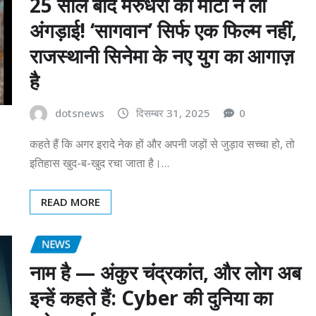
25 साल बाद मरुधरा की माटी ने ली
अंगड़ाई! ‘सागवान’ सिर्फ एक फिल्म नहीं,
राजस्थानी सिनेमा के नए युग का आगाज़
है
dotsnews
दिसम्बर 31, 2025
0
कहते हैं कि अगर इरादे नेक हों और अपनी जड़ों से जुड़ाव सच्चा हो, तो
इतिहास खुद-ब-खुद रचा जाता है।…
READ MORE
NEWS
नाम है — अंकुर चंद्रकांत, और लोग अब
इन्हें कहते हैं: Cyber की दुनिया का