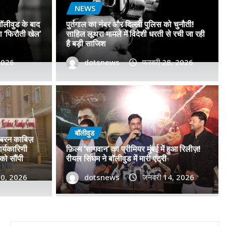
NEWS
बॉलीवुड के बाद
पुर्तगाल का नंबर और दिल्ली पुलिस को चुनौती!
सा ‘फिरौती खेल’
साहिल लूथरा मामले में विदेशी धरती से रची जा रही
है बड़ी साजिश
 2026
dotsnews
फरवरी 28, 2026
बॉलीवुड
गोवा मुख्यमंत्री डॉ. प्रमोद सावंत का 
बड़ा समर्थन; पोस्टर विमोचन कर मथुरा
बॉलीवुड
जबरन काबिज़
गोदान की टीम का बढ़ाया मान!
र्यकारिणी
फ़िल्म ‘सागवान’ का प्रीमियर मुंबई में हुआ रिलीज़!
को सौंपी
रीयल सिंघम ने बॉलीवुड में मारी एंट्री
30, 2026
dotsnews
जनवरी 9, 2026
dotsnews
जनवरी 14, 2026
0