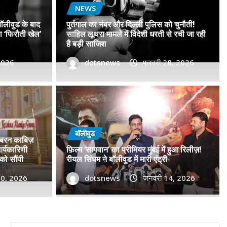
NEWS
बॉलीवुड के बाद
पुर्तगाल का नंबर और दिल्ली पुलिस को चुनौती!
सा ‘फिरौती खेल’
साहिल लूथरा मामले में विदेशी धरती से रची जा रही
है बड़ी साजिश
 2026
dotsnews
फरवरी 28, 2026
 नंबरों का जाल, बॉलीवुड के बाद
िशाने पर! मुंबई जैसा ‘फिरौती खेल’
बॉलीवुड
जबरन काबिज़
ें?
र्यकारिणी
फ़िल्म ‘सागवान’ का प्रीमियर मुंबई में हुआ रिलीज़!
को सौंपी
रीयल सिंघम ने बॉलीवुड में मारी एंट्री
2026
30, 2026
0
dotsnews
जनवरी 14, 2026