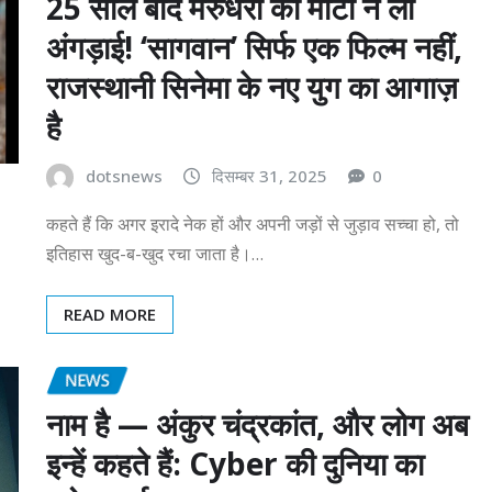
25 साल बाद मरुधरा की माटी ने ली
अंगड़ाई! ‘सागवान’ सिर्फ एक फिल्म नहीं,
राजस्थानी सिनेमा के नए युग का आगाज़
है
dotsnews
दिसम्बर 31, 2025
0
कहते हैं कि अगर इरादे नेक हों और अपनी जड़ों से जुड़ाव सच्चा हो, तो
इतिहास खुद-ब-खुद रचा जाता है।…
READ MORE
NEWS
नाम है — अंकुर चंद्रकांत, और लोग अब
इन्हें कहते हैं: Cyber की दुनिया का