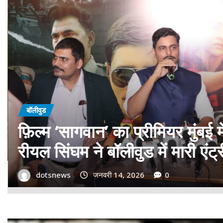
बॉलीवुड
गोवा मुख्यमंत्री डॉ. प्रमोद सावंत 
बड़ा समर्थन; पोस्टर विमोचन कर मथ
गोदान की टीम का बढ़ाया मान!
dotsnews
जनवरी 9, 2026
0