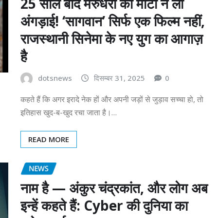
25 साल बाद मरुधरा की माटी ने ली
अंगड़ाई! ‘सागवान’ सिर्फ एक फिल्म नहीं,
राजस्थानी सिनेमा के नए युग का आगाज़
है
dotsnews
दिसम्बर 31, 2025
0
कहते हैं कि अगर इरादे नेक हों और अपनी जड़ों से जुड़ाव सच्चा हो, तो
इतिहास खुद-ब-खुद रचा जाता है।…
READ MORE
NEWS
नाम है — अंकुर चंद्रकांत, और लोग अब
इन्हें कहते हैं: Cyber की दुनिया का