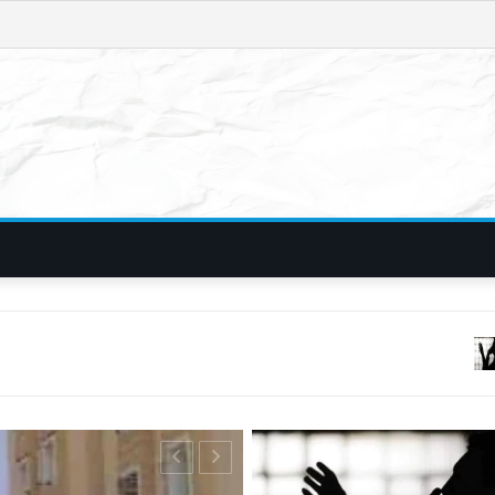
फिरौती और विदेशी नंब