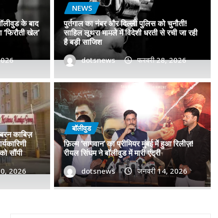
NEWS
बॉलीवुड के बाद
पुर्तगाल का नंबर और दिल्ली पुलिस को चुनौती!
सा ‘फिरौती खेल’
साहिल लूथरा मामले में विदेशी धरती से रची जा रही
है बड़ी साजिश
 2026
dotsnews
फरवरी 28, 2026
डॉ. प्रमोद सावंत का ‘गोदान’ को
टर विमोचन कर मथुरा से फिल्म
बॉलीवुड
जबरन काबिज़
 बढ़ाया मान!
र्यकारिणी
फ़िल्म ‘सागवान’ का प्रीमियर मुंबई में हुआ रिलीज़!
को सौंपी
रीयल सिंघम ने बॉलीवुड में मारी एंट्री
, 2026
30, 2026
0
dotsnews
जनवरी 14, 2026