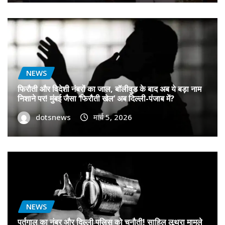
NEWS
फिरौती और विदेशी नंबरों का जाल, बॉलीवुड के बाद अब ये बड़ा नाम
निशाने पर! मुंबई जैसा ‘फिरौती खेल’ अब दिल्ली-पंजाब में?
dotsnews
मार्च 5, 2026
NEWS
पुर्तगाल का नंबर और दिल्ली पुलिस को चुनौती! साहिल लूथरा मामले