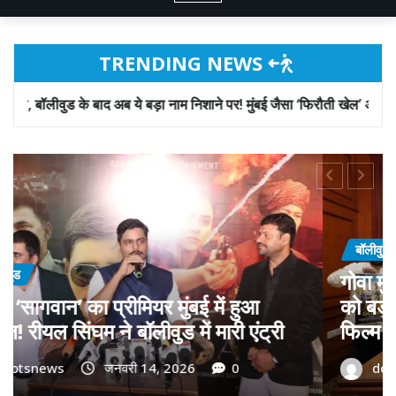
TRENDING NEWS
बड़ा नाम निशाने पर! मुंबई जैसा ‘फिरौती खेल’ अब दिल्ली-पंजाब में?
NEWS
ी डॉ. प्रमोद सावंत का ‘गोदान’
फिरौती और विदेशी 
; पोस्टर विमोचन कर मथुरा से
बाद अब ये बड़ा नाम
ी टीम का बढ़ाया मान!
‘फिरौती खेल’ अब द
जनवरी 9, 2026
0
dotsnews