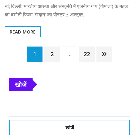
नई दिल्ली: भारतीय आस्था और संस्कृति में पूजनीय गाय (गौमाता) के महत्व
को दर्शाती फिल्म ‘गोदान’ का पोस्टर 3 अक्टूबर…
READ MORE
Posts
1
2
…
22
pagination
खोजें
खोजें