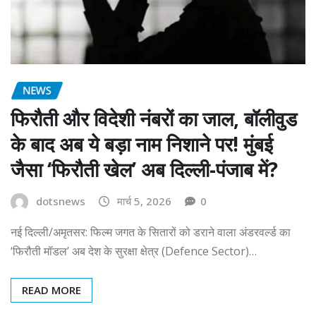
NEWS
फिरौती और विदेशी नंबरों का जाल, बॉलीवुड
के बाद अब ये बड़ा नाम निशाने पर! मुंबई
जैसा ‘फिरौती खेल’ अब दिल्ली-पंजाब में?
dotsnews
मार्च 5, 2026
0
नई दिल्ली/अमृतसर: फिल्म जगत के सितारों को डराने वाला अंडरवर्ल्ड का
‘फिरौती मॉडल’ अब देश के सुरक्षा क्षेत्र (Defence Sector)…
READ MORE