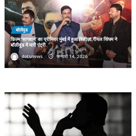
बॉलीवुड
फ़िल्म ‘सागवान’ का प्रीमियर मुंबई में हुआ रिलीज़! रीयल सिंघम ने
बॉलीवुड में मारी एंट्री
dotsnews
जनवरी 14, 2026