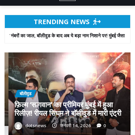
TRENDING NEWS
 के बाद अब ये बड़ा नाम निशाने पर! मुंबई जैसा ‘फिरौती खेल’ अब दिल्ली-पंजाब में
बॉलीवुड
गोवा मुख्यमंत्री डॉ. प्रमोद सावंत का ‘गोदान’
को बड़ा समर्थन; पोस्टर विमोचन कर मथुरा से
फिल्म गोदान की टीम का बढ़ाया मान!
dotsnews
जनवरी 9, 2026
0