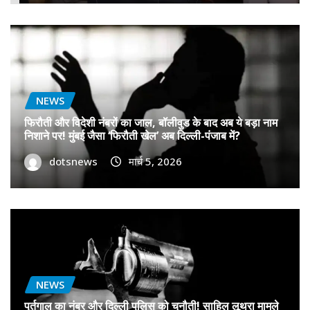
NEWS
फिरौती और विदेशी नंबरों का जाल, बॉलीवुड के बाद अब ये बड़ा नाम
निशाने पर! मुंबई जैसा ‘फिरौती खेल’ अब दिल्ली-पंजाब में?
dotsnews
मार्च 5, 2026
NEWS
पुर्तगाल का नंबर और दिल्ली पुलिस को चुनौती! साहिल लूथरा मामले