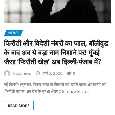
NEWS
फिरौती और विदेशी नंबरों का जाल, बॉलीवुड
के बाद अब ये बड़ा नाम निशाने पर! मुंबई
जैसा ‘फिरौती खेल’ अब दिल्ली-पंजाब में?
dotsnews
मार्च 5, 2026
0
नई दिल्ली/अमृतसर: फिल्म जगत के सितारों को डराने वाला अंडरवर्ल्ड का
‘फिरौती मॉडल’ अब देश के सुरक्षा क्षेत्र (Defence Sector)…
READ MORE