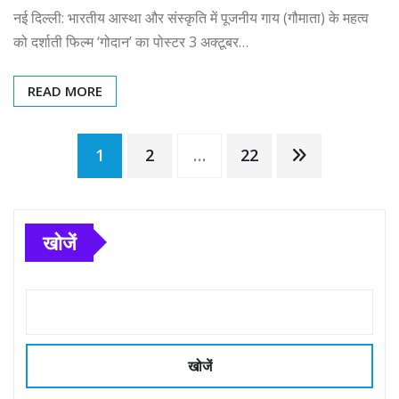
नई दिल्ली: भारतीय आस्था और संस्कृति में पूजनीय गाय (गौमाता) के महत्व
को दर्शाती फिल्म ‘गोदान’ का पोस्टर 3 अक्टूबर…
READ MORE
Posts
1
2
…
22
pagination
खोजें
खोजें