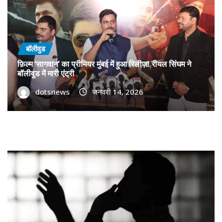
बॉलीवुड
फ़िल्म ‘सागवान’ का प्रीमियर मुंबई में हुआ रिलीज़! रीयल सिंघम ने
बॉलीवुड में मारी एंट्री
dotsnews
जनवरी 14, 2026