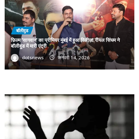
बॉलीवुड
फ़िल्म ‘सागवान’ का प्रीमियर मुंबई में हुआ रिलीज़! रीयल सिंघम ने
बॉलीवुड में मारी एंट्री
dotsnews
जनवरी 14, 2026