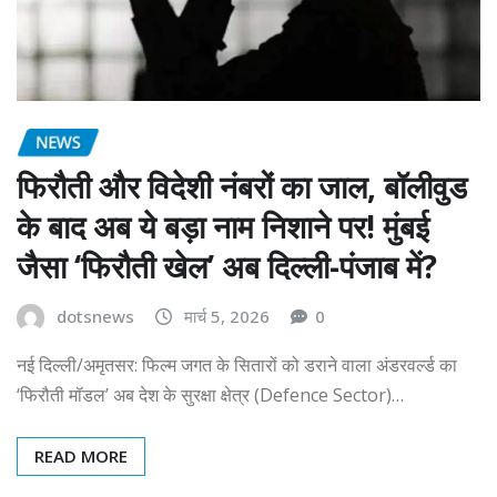
NEWS
फिरौती और विदेशी नंबरों का जाल, बॉलीवुड
के बाद अब ये बड़ा नाम निशाने पर! मुंबई
जैसा ‘फिरौती खेल’ अब दिल्ली-पंजाब में?
dotsnews
मार्च 5, 2026
0
नई दिल्ली/अमृतसर: फिल्म जगत के सितारों को डराने वाला अंडरवर्ल्ड का
‘फिरौती मॉडल’ अब देश के सुरक्षा क्षेत्र (Defence Sector)…
READ MORE