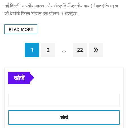
नई दिल्ली: भारतीय आस्था और संस्कृति में पूजनीय गाय (गौमाता) के महत्व
को दर्शाती फिल्म ‘गोदान’ का पोस्टर 3 अक्टूबर…
READ MORE
Posts
1
2
…
22
pagination
खोजें
खोजें