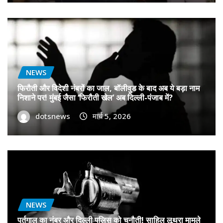
NEWS
फिरौती और विदेशी नंबरों का जाल, बॉलीवुड के बाद अब ये बड़ा नाम
निशाने पर! मुंबई जैसा ‘फिरौती खेल’ अब दिल्ली-पंजाब में?
dotsnews
मार्च 5, 2026
NEWS
पुर्तगाल का नंबर और दिल्ली पुलिस को चुनौती! साहिल लूथरा मामले