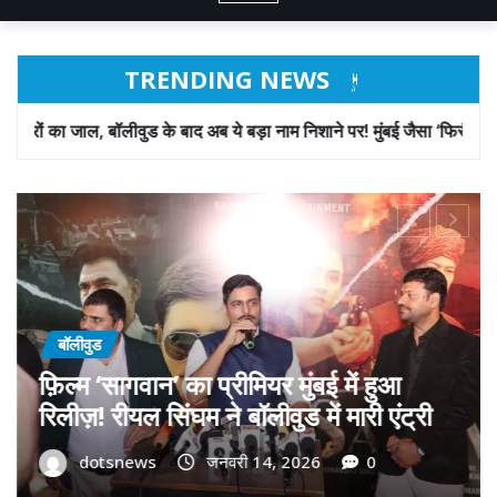
TRENDING NEWS
बाद अब ये बड़ा नाम निशाने पर! मुंबई जैसा ‘फिरौती खेल’ अब दिल्ली-पंजाब में?
बॉलीवुड
गोवा मुख्यमंत्री डॉ. प्रमोद सावंत का ‘गोदान’
को बड़ा समर्थन; पोस्टर विमोचन कर मथुरा से
फिल्म गोदान की टीम का बढ़ाया मान!
dotsnews
जनवरी 9, 2026
0