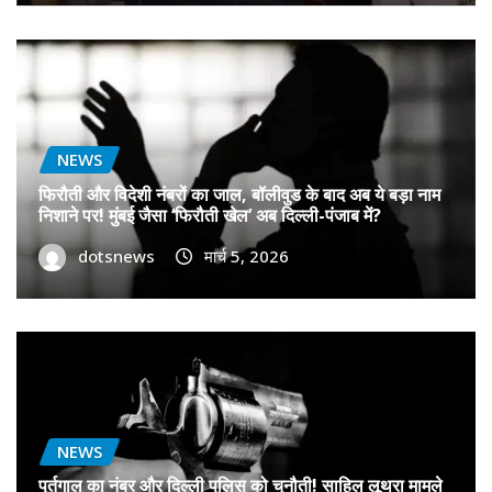
NEWS
फिरौती और विदेशी नंबरों का जाल, बॉलीवुड के बाद अब ये बड़ा नाम
निशाने पर! मुंबई जैसा ‘फिरौती खेल’ अब दिल्ली-पंजाब में?
dotsnews
मार्च 5, 2026
NEWS
पुर्तगाल का नंबर और दिल्ली पुलिस को चुनौती! साहिल लूथरा मामले