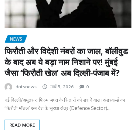
NEWS
फिरौती और विदेशी नंबरों का जाल, बॉलीवुड
के बाद अब ये बड़ा नाम निशाने पर! मुंबई
जैसा ‘फिरौती खेल’ अब दिल्ली-पंजाब में?
dotsnews
मार्च 5, 2026
0
नई दिल्ली/अमृतसर: फिल्म जगत के सितारों को डराने वाला अंडरवर्ल्ड का
‘फिरौती मॉडल’ अब देश के सुरक्षा क्षेत्र (Defence Sector)…
READ MORE