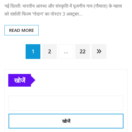
नई दिल्ली: भारतीय आस्था और संस्कृति में पूजनीय गाय (गौमाता) के महत्व
को दर्शाती फिल्म ‘गोदान’ का पोस्टर 3 अक्टूबर…
READ MORE
Posts
1
2
…
22
pagination
खोजें
खोजें