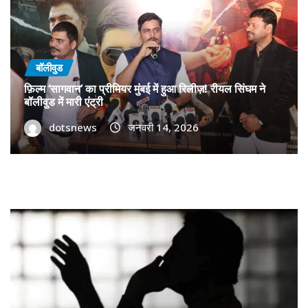
बॉलीवुड
फ़िल्म ‘सागवान’ का प्रीमियर मुंबई में हुआ रिलीज़! रीयल सिंघम ने
बॉलीवुड में मारी एंट्री
dotsnews
जनवरी 14, 2026