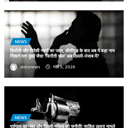
NEWS
फिरौती और विदेशी नंबरों का जाल, बॉलीवुड के बाद अब ये बड़ा नाम
निशाने पर! मुंबई जैसा ‘फिरौती खेल’ अब दिल्ली-पंजाब में?
dotsnews
मार्च 5, 2026
NEWS
पुर्तगाल का नंबर और दिल्ली पुलिस को चुनौती! साहिल लूथरा मामले