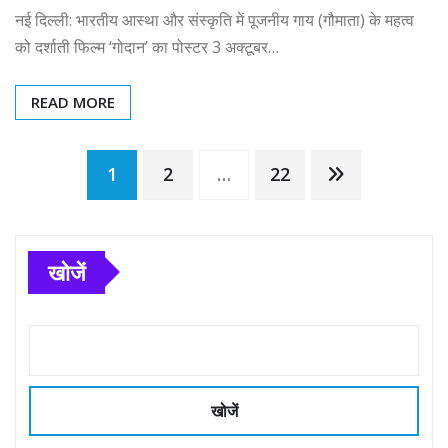
नई दिल्ली: भारतीय आस्था और संस्कृति में पूजनीय गाय (गौमाता) के महत्व
को दर्शाती फिल्म ‘गोदान’ का पोस्टर 3 अक्टूबर…
READ MORE
Posts
1
2
…
22
pagination
खोजें
खोजें