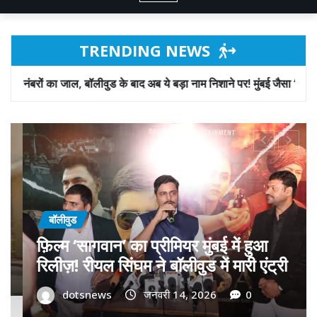
TRENDING NEWS
 के बाद अब ये बड़ा नाम निशाने पर! मुंबई जैसा ‘फिरौती खेल’ अब दिल्ली-पंजाब में
बॉलीवुड
गोवा मुख्यमंत्री डॉ. प्रमोद सावंत का ‘गोदान’
को बड़ा समर्थन; पोस्टर विमोचन कर मथुरा से
फिल्म गोदान की टीम का बढ़ाया मान!
dotsnews
जनवरी 9, 2026
0