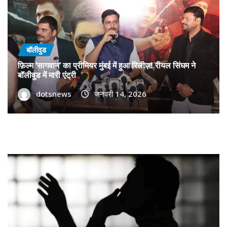
बॉलीवुड
फ़िल्म ‘सागवान’ का प्रीमियर मुंबई में हुआ रिलीज़! रीयल सिंघम ने
बॉलीवुड में मारी एंट्री
dotsnews
जनवरी 14, 2026