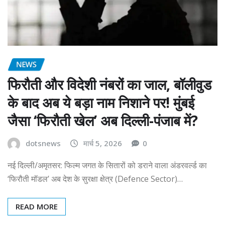
NEWS
फिरौती और विदेशी नंबरों का जाल, बॉलीवुड
के बाद अब ये बड़ा नाम निशाने पर! मुंबई
जैसा ‘फिरौती खेल’ अब दिल्ली-पंजाब में?
dotsnews
मार्च 5, 2026
0
नई दिल्ली/अमृतसर: फिल्म जगत के सितारों को डराने वाला अंडरवर्ल्ड का
‘फिरौती मॉडल’ अब देश के सुरक्षा क्षेत्र (Defence Sector)…
READ MORE