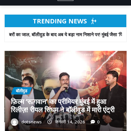
TRENDING NEWS
े बाद अब ये बड़ा नाम निशाने पर! मुंबई जैसा ‘फिरौती खेल’ अब दिल्ली-पंजाब में?
बॉलीवुड
गोवा मुख्यमंत्री डॉ. प्रमोद सावंत का ‘गोदान’
को बड़ा समर्थन; पोस्टर विमोचन कर मथुरा से
फिल्म गोदान की टीम का बढ़ाया मान!
dotsnews
जनवरी 9, 2026
0