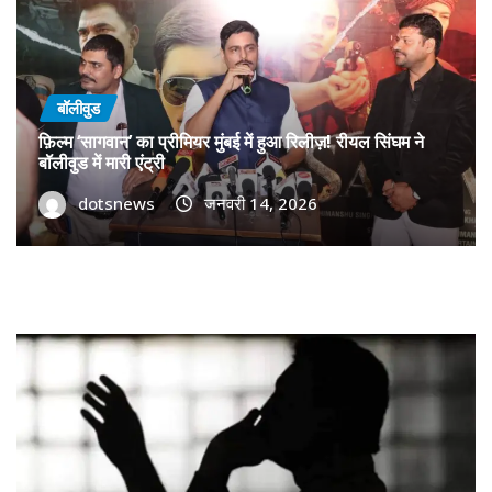
बॉलीवुड
फ़िल्म ‘सागवान’ का प्रीमियर मुंबई में हुआ रिलीज़! रीयल सिंघम ने
बॉलीवुड में मारी एंट्री
dotsnews
जनवरी 14, 2026