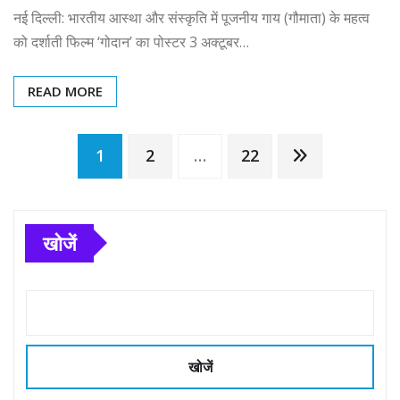
नई दिल्ली: भारतीय आस्था और संस्कृति में पूजनीय गाय (गौमाता) के महत्व
को दर्शाती फिल्म ‘गोदान’ का पोस्टर 3 अक्टूबर…
READ MORE
Posts
1
2
…
22
pagination
खोजें
खोजें