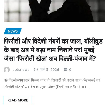
NEWS
फिरौती और विदेशी नंबरों का जाल, बॉलीवुड
के बाद अब ये बड़ा नाम निशाने पर! मुंबई
जैसा ‘फिरौती खेल’ अब दिल्ली-पंजाब में?
dotsnews
मार्च 5, 2026
0
नई दिल्ली/अमृतसर: फिल्म जगत के सितारों को डराने वाला अंडरवर्ल्ड का
‘फिरौती मॉडल’ अब देश के सुरक्षा क्षेत्र (Defence Sector)…
READ MORE