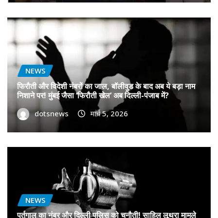
NEWS
फिरौती और विदेशी नंबरों का जाल, बॉलीवुड के बाद अब ये बड़ा नाम
निशाने पर! मुंबई जैसा ‘फिरौती खेल’ अब दिल्ली-पंजाब में?
dotsnews
मार्च 5, 2026
NEWS
पुर्तगाल का नंबर और दिल्ली पुलिस को चुनौती! साहिल लूथरा मामले