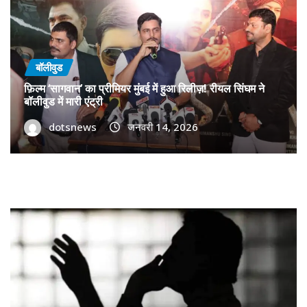
बॉलीवुड
फ़िल्म ‘सागवान’ का प्रीमियर मुंबई में हुआ रिलीज़! रीयल सिंघम ने
बॉलीवुड में मारी एंट्री
dotsnews
जनवरी 14, 2026