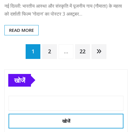
नई दिल्ली: भारतीय आस्था और संस्कृति में पूजनीय गाय (गौमाता) के महत्व
को दर्शाती फिल्म ‘गोदान’ का पोस्टर 3 अक्टूबर…
READ MORE
Posts
1
2
…
22
pagination
खोजें
खोजें