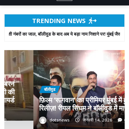
TRENDING NEWS
ुड के बाद अब ये बड़ा नाम निशाने पर! मुंबई जैसा ‘फिरौती खेल’ अब दिल्ली-पंजाब म
बॉलीवुड
गोवा मुख्यमंत्री डॉ. प्रमोद सावंत का ‘गोद
हुआ
को बड़ा समर्थन; पोस्टर विमोचन कर मथुर
 एंट्री
फिल्म गोदान की टीम का बढ़ाया मान!
dotsnews
जनवरी 9, 2026
0