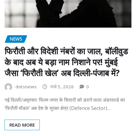
NEWS
फिरौती और विदेशी नंबरों का जाल, बॉलीवुड
के बाद अब ये बड़ा नाम निशाने पर! मुंबई
जैसा ‘फिरौती खेल’ अब दिल्ली-पंजाब में?
dotsnews
मार्च 5, 2026
0
नई दिल्ली/अमृतसर: फिल्म जगत के सितारों को डराने वाला अंडरवर्ल्ड का
‘फिरौती मॉडल’ अब देश के सुरक्षा क्षेत्र (Defence Sector)…
READ MORE