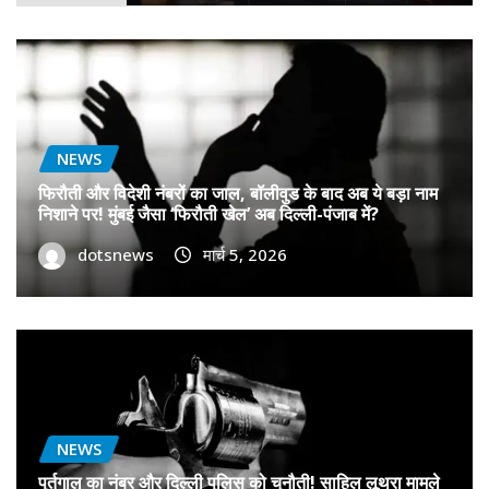
NEWS
फिरौती और विदेशी नंबरों का जाल, बॉलीवुड के बाद अब ये बड़ा नाम
निशाने पर! मुंबई जैसा ‘फिरौती खेल’ अब दिल्ली-पंजाब में?
dotsnews
मार्च 5, 2026
NEWS
पुर्तगाल का नंबर और दिल्ली पुलिस को चुनौती! साहिल लूथरा मामले