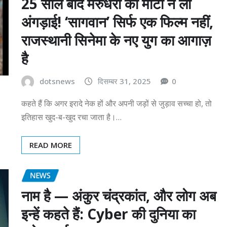
25 साल बाद मरुधरा की माटी ने ली
अंगड़ाई! ‘सागवान’ सिर्फ एक फिल्म नहीं,
राजस्थानी सिनेमा के नए युग का आगाज़
है
dotsnews
दिसम्बर 31, 2025
0
कहते हैं कि अगर इरादे नेक हों और अपनी जड़ों से जुड़ाव सच्चा हो, तो
इतिहास खुद-ब-खुद रचा जाता है।…
READ MORE
NEWS
नाम है — अंकुर चंद्रकांत, और लोग अब
इन्हें कहते हैं: Cyber की दुनिया का