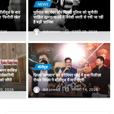
NEWS
बॉलीवुड के बाद
पुर्तगाल का नंबर और दिल्ली पुलिस को चुनौती!
सा ‘फिरौती खेल’
साहिल लूथरा मामले में विदेशी धरती से रची जा रही
है बड़ी साजिश
 2026
dotsnews
फरवरी 28, 2026
डॉ. प्रमोद सावंत का ‘गोदान’ को
टर विमोचन कर मथुरा से फिल्म
बॉलीवुड
जबरन काबिज़
 बढ़ाया मान!
र्यकारिणी
फ़िल्म ‘सागवान’ का प्रीमियर मुंबई में हुआ रिलीज़!
को सौंपी
रीयल सिंघम ने बॉलीवुड में मारी एंट्री
, 2026
30, 2026
0
dotsnews
जनवरी 14, 2026