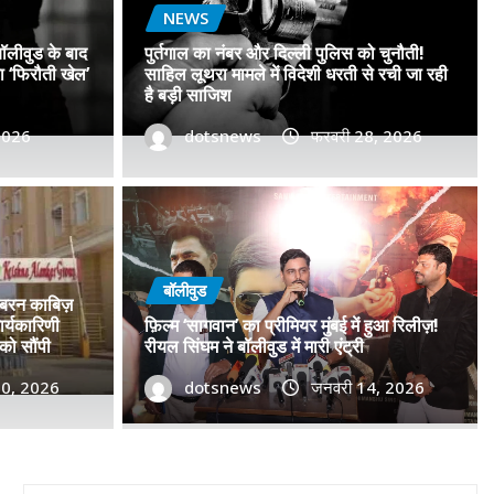
NEWS
बॉलीवुड के बाद
पुर्तगाल का नंबर और दिल्ली पुलिस को चुनौती!
सा ‘फिरौती खेल’
साहिल लूथरा मामले में विदेशी धरती से रची जा रही
है बड़ी साजिश
 2026
dotsnews
फरवरी 28, 2026
डॉ. प्रमोद सावंत का ‘गोदान’ को
टर विमोचन कर मथुरा से फिल्म
बॉलीवुड
जबरन काबिज़
 बढ़ाया मान!
र्यकारिणी
फ़िल्म ‘सागवान’ का प्रीमियर मुंबई में हुआ रिलीज़!
को सौंपी
रीयल सिंघम ने बॉलीवुड में मारी एंट्री
, 2026
30, 2026
0
dotsnews
जनवरी 14, 2026