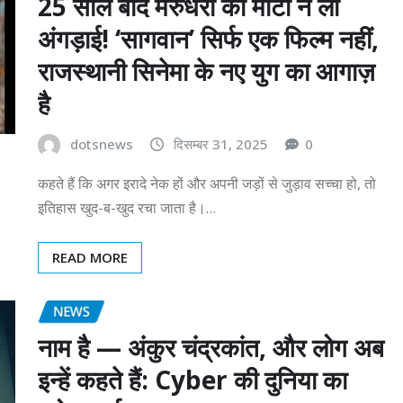
25 साल बाद मरुधरा की माटी ने ली
अंगड़ाई! ‘सागवान’ सिर्फ एक फिल्म नहीं,
राजस्थानी सिनेमा के नए युग का आगाज़
है
dotsnews
दिसम्बर 31, 2025
0
कहते हैं कि अगर इरादे नेक हों और अपनी जड़ों से जुड़ाव सच्चा हो, तो
इतिहास खुद-ब-खुद रचा जाता है।…
READ MORE
NEWS
नाम है — अंकुर चंद्रकांत, और लोग अब
इन्हें कहते हैं: Cyber की दुनिया का