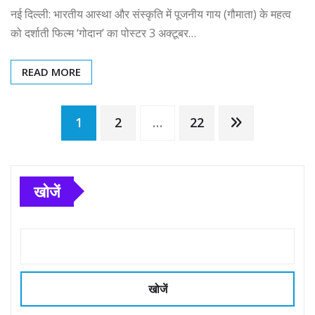
नई दिल्ली: भारतीय आस्था और संस्कृति में पूजनीय गाय (गौमाता) के महत्व
को दर्शाती फिल्म ‘गोदान’ का पोस्टर 3 अक्टूबर…
READ MORE
Posts
1
2
…
22
pagination
खोजें
खोजें