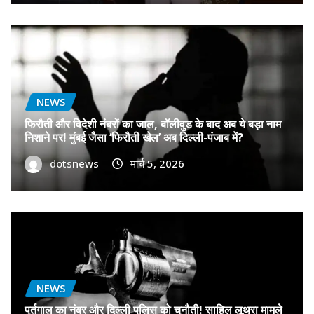
NEWS
फिरौती और विदेशी नंबरों का जाल, बॉलीवुड के बाद अब ये बड़ा नाम
निशाने पर! मुंबई जैसा ‘फिरौती खेल’ अब दिल्ली-पंजाब में?
dotsnews
मार्च 5, 2026
NEWS
पुर्तगाल का नंबर और दिल्ली पुलिस को चुनौती! साहिल लूथरा मामले