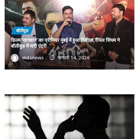
बॉलीवुड
फ़िल्म ‘सागवान’ का प्रीमियर मुंबई में हुआ रिलीज़! रीयल सिंघम ने
बॉलीवुड में मारी एंट्री
dotsnews
जनवरी 14, 2026