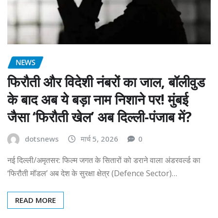
NEWS
फिरौती और विदेशी नंबरों का जाल, बॉलीवुड
के बाद अब ये बड़ा नाम निशाने पर! मुंबई
जैसा ‘फिरौती खेल’ अब दिल्ली-पंजाब में?
dotsnews
मार्च 5, 2026
0
नई दिल्ली/अमृतसर: फिल्म जगत के सितारों को डराने वाला अंडरवर्ल्ड का
‘फिरौती मॉडल’ अब देश के सुरक्षा क्षेत्र (Defence Sector)…
READ MORE