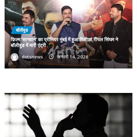
बॉलीवुड
फ़िल्म ‘सागवान’ का प्रीमियर मुंबई में हुआ रिलीज़! रीयल सिंघम ने
बॉलीवुड में मारी एंट्री
dotsnews
जनवरी 14, 2026