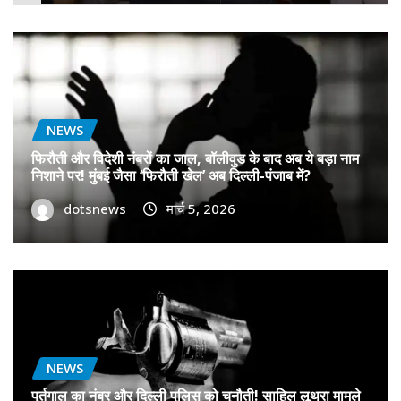
NEWS
फिरौती और विदेशी नंबरों का जाल, बॉलीवुड के बाद अब ये बड़ा नाम
निशाने पर! मुंबई जैसा ‘फिरौती खेल’ अब दिल्ली-पंजाब में?
dotsnews
मार्च 5, 2026
NEWS
पुर्तगाल का नंबर और दिल्ली पुलिस को चुनौती! साहिल लूथरा मामले