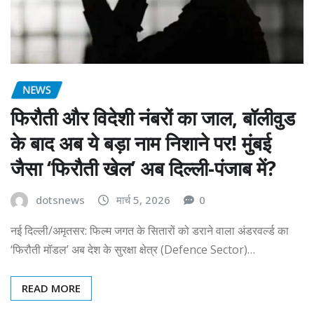
NEWS
फिरौती और विदेशी नंबरों का जाल, बॉलीवुड
के बाद अब ये बड़ा नाम निशाने पर! मुंबई
जैसा ‘फिरौती खेल’ अब दिल्ली-पंजाब में?
dotsnews
मार्च 5, 2026
0
नई दिल्ली/अमृतसर: फिल्म जगत के सितारों को डराने वाला अंडरवर्ल्ड का
‘फिरौती मॉडल’ अब देश के सुरक्षा क्षेत्र (Defence Sector)…
READ MORE