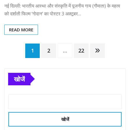
नई दिल्ली: भारतीय आस्था और संस्कृति में पूजनीय गाय (गौमाता) के महत्व
को दर्शाती फिल्म ‘गोदान’ का पोस्टर 3 अक्टूबर…
READ MORE
Posts
1
2
…
22
pagination
खोजें
खोजें