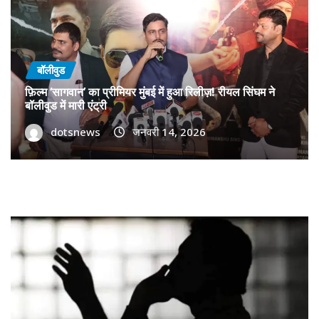
बॉलीवुड
फ़िल्म ‘सागवान’ का प्रीमियर मुंबई में हुआ रिलीज़! रीयल सिंघम ने
बॉलीवुड में मारी एंट्री
dotsnews
जनवरी 14, 2026