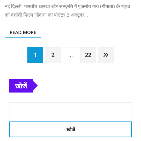
नई दिल्ली: भारतीय आस्था और संस्कृति में पूजनीय गाय (गौमाता) के महत्व
को दर्शाती फिल्म ‘गोदान’ का पोस्टर 3 अक्टूबर…
READ MORE
Posts
1
2
…
22
pagination
खोजें
खोजें