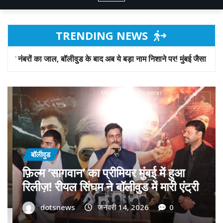
TRENDING NEWS
ड के बाद अब ये बड़ा नाम निशाने पर! मुंबई जैसा ‘फिरौती खेल’ अब दिल्ली-पंजाब मे
बॉलीवुड
गोवा मुख्यमंत्री डॉ. प्रमोद सावंत का ‘गोदान’
को बड़ा समर्थन; पोस्टर विमोचन कर मथुरा से
फिल्म गोदान की टीम का बढ़ाया मान!
dotsnews
जनवरी 9, 2026
0