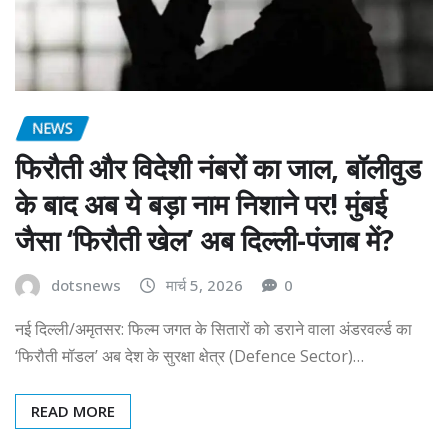
NEWS
फिरौती और विदेशी नंबरों का जाल, बॉलीवुड
के बाद अब ये बड़ा नाम निशाने पर! मुंबई
जैसा ‘फिरौती खेल’ अब दिल्ली-पंजाब में?
dotsnews
मार्च 5, 2026
0
नई दिल्ली/अमृतसर: फिल्म जगत के सितारों को डराने वाला अंडरवर्ल्ड का
‘फिरौती मॉडल’ अब देश के सुरक्षा क्षेत्र (Defence Sector)…
READ MORE