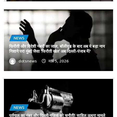
NEWS
फिरौती और विदेशी नंबरों का जाल, बॉलीवुड के बाद अब ये बड़ा नाम
निशाने पर! मुंबई जैसा ‘फिरौती खेल’ अब दिल्ली-पंजाब में?
dotsnews
मार्च 5, 2026
NEWS
पुर्तगाल का नंबर और दिल्ली पुलिस को चुनौती! साहिल लूथरा मामले