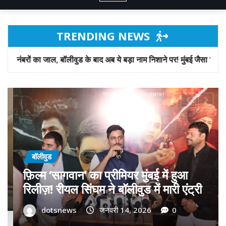
TRENDING NEWS
 के बाद अब ये बड़ा नाम निशाने पर! मुंबई जैसा ‘फिरौती खेल’ अब दिल्ली-पंजाब में
बॉलीवुड
गोवा मुख्यमंत्री डॉ. प्रमोद सावंत का ‘गोदान’
को बड़ा समर्थन; पोस्टर विमोचन कर मथुरा से
फिल्म गोदान की टीम का बढ़ाया मान!
dotsnews
जनवरी 9, 2026
0