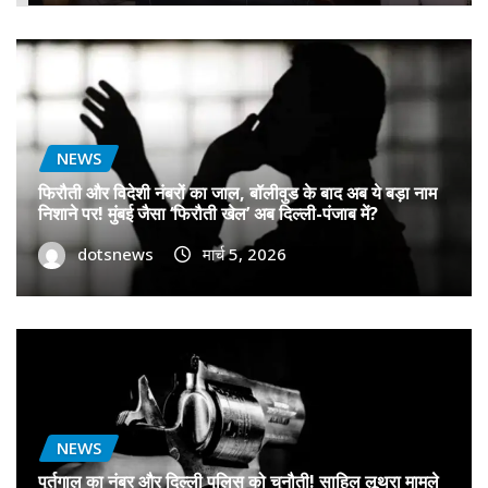
NEWS
फिरौती और विदेशी नंबरों का जाल, बॉलीवुड के बाद अब ये बड़ा नाम
निशाने पर! मुंबई जैसा ‘फिरौती खेल’ अब दिल्ली-पंजाब में?
dotsnews
मार्च 5, 2026
NEWS
पुर्तगाल का नंबर और दिल्ली पुलिस को चुनौती! साहिल लूथरा मामले