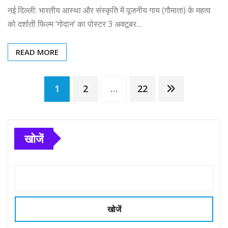
नई दिल्ली: भारतीय आस्था और संस्कृति में पूजनीय गाय (गौमाता) के महत्व
को दर्शाती फिल्म ‘गोदान’ का पोस्टर 3 अक्टूबर…
READ MORE
Posts
1
2
…
22
pagination
खोजें
खोजें