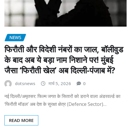
NEWS
फिरौती और विदेशी नंबरों का जाल, बॉलीवुड
के बाद अब ये बड़ा नाम निशाने पर! मुंबई
जैसा ‘फिरौती खेल’ अब दिल्ली-पंजाब में?
dotsnews
मार्च 5, 2026
0
नई दिल्ली/अमृतसर: फिल्म जगत के सितारों को डराने वाला अंडरवर्ल्ड का
‘फिरौती मॉडल’ अब देश के सुरक्षा क्षेत्र (Defence Sector)…
READ MORE