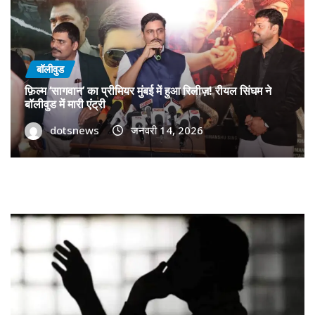
बॉलीवुड
फ़िल्म ‘सागवान’ का प्रीमियर मुंबई में हुआ रिलीज़! रीयल सिंघम ने
बॉलीवुड में मारी एंट्री
dotsnews
जनवरी 14, 2026