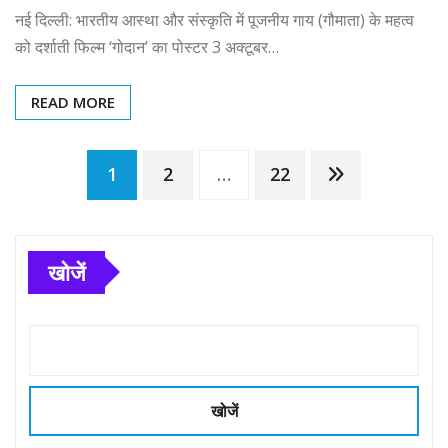
नई दिल्ली: भारतीय आस्था और संस्कृति में पूजनीय गाय (गौमाता) के महत्व
को दर्शाती फिल्म ‘गोदान’ का पोस्टर 3 अक्टूबर…
READ MORE
Posts
1
2
…
22
pagination
खोजें
खोजें