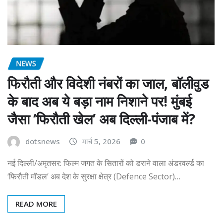
NEWS
फिरौती और विदेशी नंबरों का जाल, बॉलीवुड
के बाद अब ये बड़ा नाम निशाने पर! मुंबई
जैसा ‘फिरौती खेल’ अब दिल्ली-पंजाब में?
dotsnews
मार्च 5, 2026
0
नई दिल्ली/अमृतसर: फिल्म जगत के सितारों को डराने वाला अंडरवर्ल्ड का
‘फिरौती मॉडल’ अब देश के सुरक्षा क्षेत्र (Defence Sector)…
READ MORE