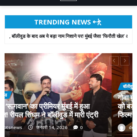
TRENDING NEWS
बड़ा नाम निशाने पर! मुंबई जैसा ‘फिरौती खेल’ अब दिल्ली-पंजाब में?
NEWS
्री डॉ. प्रमोद सावंत का ‘गोदान’
फिरौती और विदेश
न; पोस्टर विमोचन कर मथुरा से
बाद अब ये बड़ा न
की टीम का बढ़ाया मान!
‘फिरौती खेल’ अब 
जनवरी 9, 2026
0
dotsnews