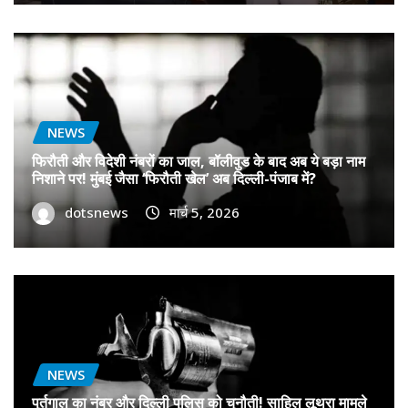
NEWS
फिरौती और विदेशी नंबरों का जाल, बॉलीवुड के बाद अब ये बड़ा नाम
निशाने पर! मुंबई जैसा ‘फिरौती खेल’ अब दिल्ली-पंजाब में?
dotsnews
मार्च 5, 2026
NEWS
पुर्तगाल का नंबर और दिल्ली पुलिस को चुनौती! साहिल लूथरा मामले