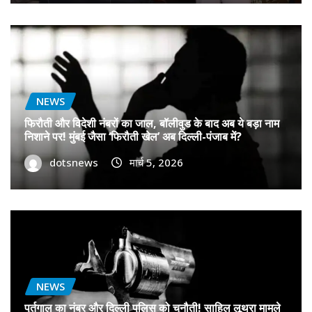
NEWS
फिरौती और विदेशी नंबरों का जाल, बॉलीवुड के बाद अब ये बड़ा नाम
निशाने पर! मुंबई जैसा ‘फिरौती खेल’ अब दिल्ली-पंजाब में?
dotsnews
मार्च 5, 2026
NEWS
पुर्तगाल का नंबर और दिल्ली पुलिस को चुनौती! साहिल लूथरा मामले