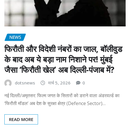
NEWS
फिरौती और विदेशी नंबरों का जाल, बॉलीवुड
के बाद अब ये बड़ा नाम निशाने पर! मुंबई
जैसा ‘फिरौती खेल’ अब दिल्ली-पंजाब में?
dotsnews
मार्च 5, 2026
0
नई दिल्ली/अमृतसर: फिल्म जगत के सितारों को डराने वाला अंडरवर्ल्ड का
‘फिरौती मॉडल’ अब देश के सुरक्षा क्षेत्र (Defence Sector)…
READ MORE