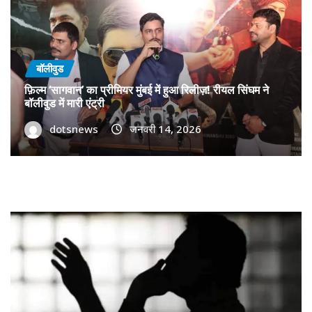
बॉलीवुड
फ़िल्म ‘सागवान’ का प्रीमियर मुंबई में हुआ रिलीज़! रीयल सिंघम ने
बॉलीवुड में मारी एंट्री
dotsnews
जनवरी 14, 2026