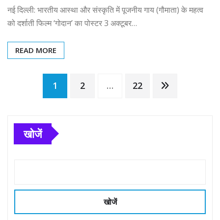
नई दिल्ली: भारतीय आस्था और संस्कृति में पूजनीय गाय (गौमाता) के महत्व
को दर्शाती फिल्म ‘गोदान’ का पोस्टर 3 अक्टूबर…
READ MORE
Posts
1
2
…
22
pagination
खोजें
खोजें