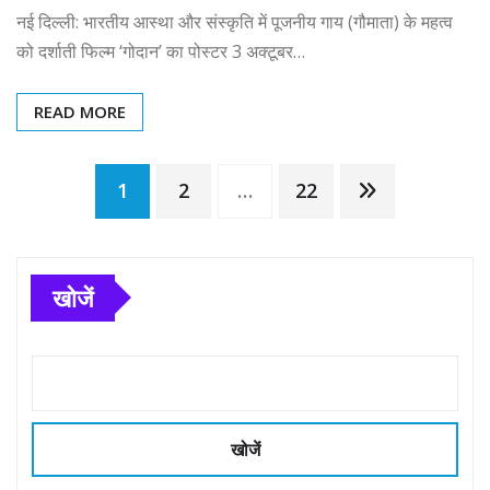
नई दिल्ली: भारतीय आस्था और संस्कृति में पूजनीय गाय (गौमाता) के महत्व
को दर्शाती फिल्म ‘गोदान’ का पोस्टर 3 अक्टूबर…
READ MORE
Posts
1
2
…
22
pagination
खोजें
खोजें