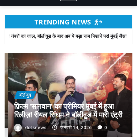
TRENDING NEWS
ीवुड के बाद अब ये बड़ा नाम निशाने पर! मुंबई जैसा ‘फिरौती खेल’ अब दिल्ली-पंजाब
बॉलीवुड
गोवा मुख्यमंत्री डॉ. प्रमोद सावंत का ‘गोदान’
को बड़ा समर्थन; पोस्टर विमोचन कर मथुरा से
री
फिल्म गोदान की टीम का बढ़ाया मान!
dotsnews
जनवरी 9, 2026
0