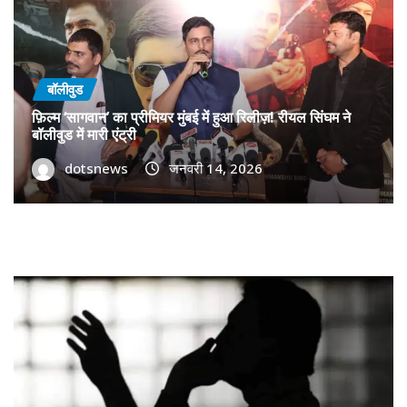
बॉलीवुड
फ़िल्म ‘सागवान’ का प्रीमियर मुंबई में हुआ रिलीज़! रीयल सिंघम ने
बॉलीवुड में मारी एंट्री
dotsnews
जनवरी 14, 2026