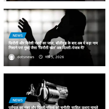
NEWS
फिरौती और विदेशी नंबरों का जाल, बॉलीवुड के बाद अब ये बड़ा नाम
निशाने पर! मुंबई जैसा ‘फिरौती खेल’ अब दिल्ली-पंजाब में?
dotsnews
मार्च 5, 2026
NEWS
पुर्तगाल का नंबर और दिल्ली पुलिस को चुनौती! साहिल लूथरा मामले