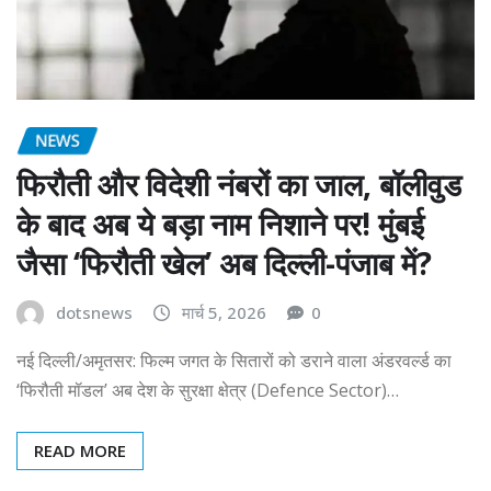
NEWS
फिरौती और विदेशी नंबरों का जाल, बॉलीवुड
के बाद अब ये बड़ा नाम निशाने पर! मुंबई
जैसा ‘फिरौती खेल’ अब दिल्ली-पंजाब में?
dotsnews
मार्च 5, 2026
0
नई दिल्ली/अमृतसर: फिल्म जगत के सितारों को डराने वाला अंडरवर्ल्ड का
‘फिरौती मॉडल’ अब देश के सुरक्षा क्षेत्र (Defence Sector)…
READ MORE