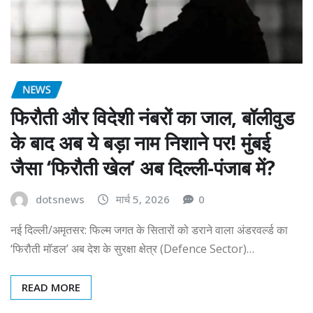
NEWS
फिरौती और विदेशी नंबरों का जाल, बॉलीवुड
के बाद अब ये बड़ा नाम निशाने पर! मुंबई
जैसा ‘फिरौती खेल’ अब दिल्ली-पंजाब में?
dotsnews
मार्च 5, 2026
0
नई दिल्ली/अमृतसर: फिल्म जगत के सितारों को डराने वाला अंडरवर्ल्ड का
‘फिरौती मॉडल’ अब देश के सुरक्षा क्षेत्र (Defence Sector)…
READ MORE