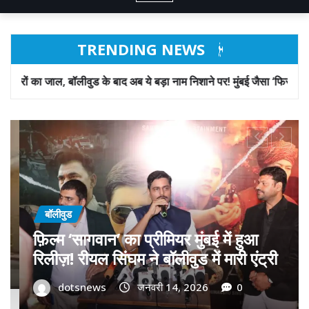
TRENDING NEWS
बाद अब ये बड़ा नाम निशाने पर! मुंबई जैसा ‘फिरौती खेल’ अब दिल्ली-पंजाब में?
बॉलीवुड
गोवा मुख्यमंत्री डॉ. प्रमोद सावंत का ‘गोदान’
को बड़ा समर्थन; पोस्टर विमोचन कर मथुरा से
फिल्म गोदान की टीम का बढ़ाया मान!
dotsnews
जनवरी 9, 2026
0