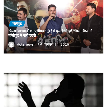
बॉलीवुड
फ़िल्म ‘सागवान’ का प्रीमियर मुंबई में हुआ रिलीज़! रीयल सिंघम ने
बॉलीवुड में मारी एंट्री
dotsnews
जनवरी 14, 2026