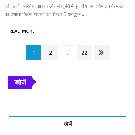
नई दिल्ली: भारतीय आस्था और संस्कृति में पूजनीय गाय (गौमाता) के महत्व
को दर्शाती फिल्म ‘गोदान’ का पोस्टर 3 अक्टूबर…
READ MORE
Posts
1
2
…
22
pagination
खोजें
खोजें