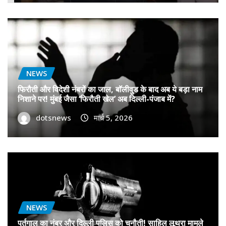
NEWS
फिरौती और विदेशी नंबरों का जाल, बॉलीवुड के बाद अब ये बड़ा नाम
निशाने पर! मुंबई जैसा ‘फिरौती खेल’ अब दिल्ली-पंजाब में?
dotsnews
मार्च 5, 2026
NEWS
पुर्तगाल का नंबर और दिल्ली पुलिस को चुनौती! साहिल लूथरा मामले