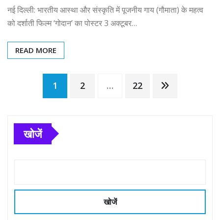
नई दिल्ली: भारतीय आस्था और संस्कृति में पूजनीय गाय (गौमाता) के महत्व
को दर्शाती फिल्म ‘गोदान’ का पोस्टर 3 अक्टूबर…
READ MORE
Posts
1
2
…
22
pagination
खोजें
खोजें