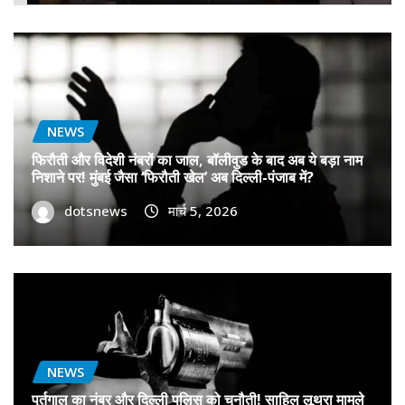
NEWS
फिरौती और विदेशी नंबरों का जाल, बॉलीवुड के बाद अब ये बड़ा नाम
निशाने पर! मुंबई जैसा ‘फिरौती खेल’ अब दिल्ली-पंजाब में?
dotsnews
मार्च 5, 2026
NEWS
पुर्तगाल का नंबर और दिल्ली पुलिस को चुनौती! साहिल लूथरा मामले