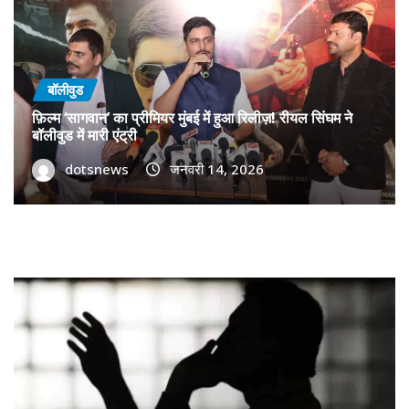
बॉलीवुड
फ़िल्म ‘सागवान’ का प्रीमियर मुंबई में हुआ रिलीज़! रीयल सिंघम ने
बॉलीवुड में मारी एंट्री
dotsnews
जनवरी 14, 2026