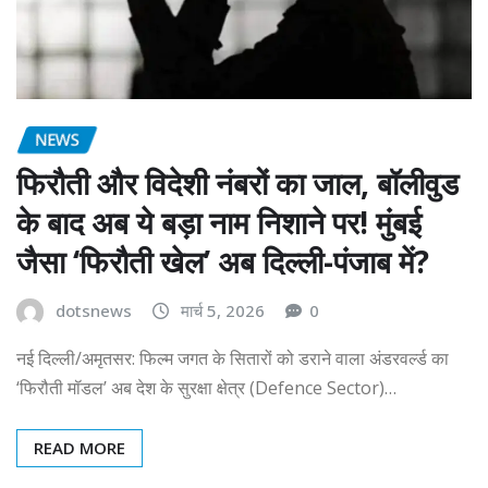
NEWS
फिरौती और विदेशी नंबरों का जाल, बॉलीवुड
के बाद अब ये बड़ा नाम निशाने पर! मुंबई
जैसा ‘फिरौती खेल’ अब दिल्ली-पंजाब में?
dotsnews
मार्च 5, 2026
0
नई दिल्ली/अमृतसर: फिल्म जगत के सितारों को डराने वाला अंडरवर्ल्ड का
‘फिरौती मॉडल’ अब देश के सुरक्षा क्षेत्र (Defence Sector)…
READ MORE