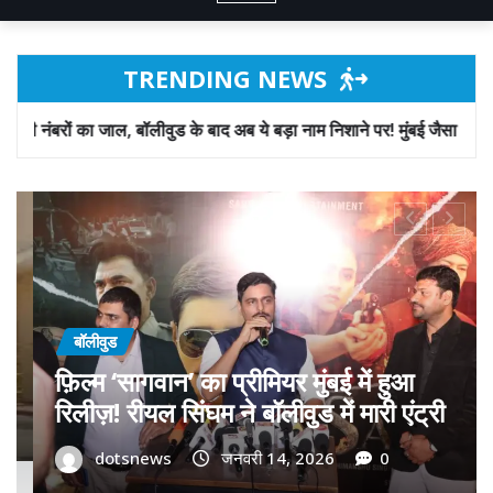
TRENDING NEWS
ड के बाद अब ये बड़ा नाम निशाने पर! मुंबई जैसा ‘फिरौती खेल’ अब दिल्ली-पंजाब मे
बॉलीवुड
गोवा मुख्यमंत्री डॉ. प्रमोद सावंत का ‘गोदान’
को बड़ा समर्थन; पोस्टर विमोचन कर मथुरा से
फिल्म गोदान की टीम का बढ़ाया मान!
dotsnews
जनवरी 9, 2026
0